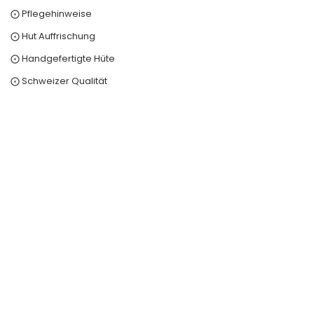
⨀ Pflegehinweise
⨀ Hut Auffrischung
⨀ Handgefertigte Hüte
⨀ Schweizer Qualität
0