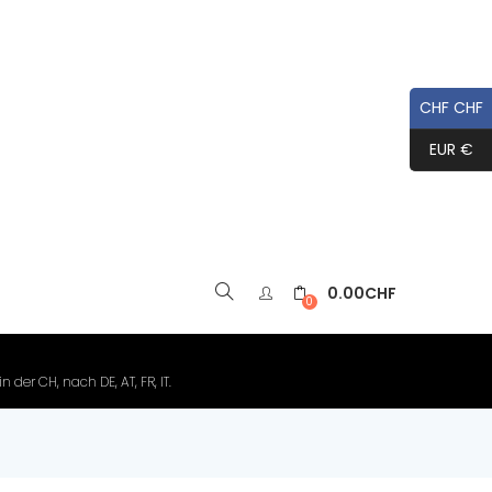
CHF CHF
EUR €
0.00
CHF
▼
0
der CH, nach DE, AT, FR, IT.