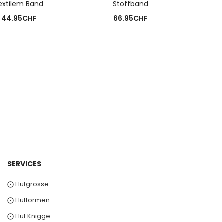
extilem Band
Stoffband
44.95
CHF
66.95
CHF
SERVICES
⨀ Hutgrösse
⨀ Hutformen
⨀ Hut Knigge