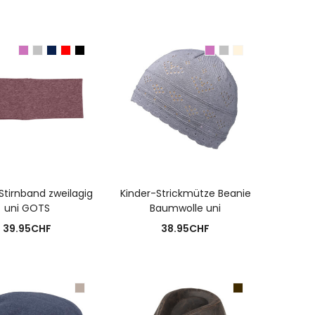
USFÜHRUNG WÄHLEN
AUSFÜHRUNG WÄHLEN
Stirnband zweilagig
Kinder-Strickmütze Beanie
uni GOTS
Baumwolle uni
39.95
CHF
38.95
CHF