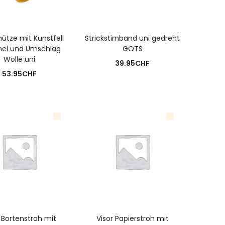
USFÜHRUNG WÄHLEN
AUSFÜHRUNG WÄHLEN
ütze mit Kunstfell
Strickstirnband uni gedreht
l und Umschlag
GOTS
Wolle uni
39.95
CHF
53.95
CHF
USFÜHRUNG WÄHLEN
AUSFÜHRUNG WÄHLEN
 Bortenstroh mit
Visor Papierstroh mit