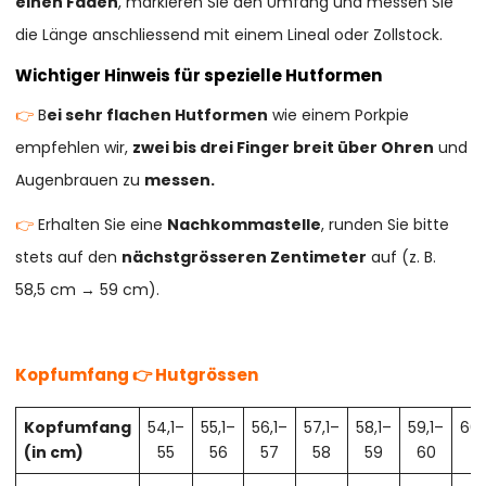
einen Faden
, markieren Sie den Umfang und messen Sie
die Länge anschliessend mit einem Lineal oder Zollstock.
Wichtiger Hinweis für spezielle Hutformen
👉
B
ei sehr flachen Hutformen
wie einem Porkpie
empfehlen wir,
zwei bis drei Finger breit über Ohren
und
Augenbrauen zu
messen.
👉
Erhalten Sie eine
Nachkommastelle
, runden Sie bitte
stets auf den
nächstgrösseren Zentimeter
auf (z. B.
58,5 cm → 59 cm).
Kopfumfang 👉 Hutgrössen
Kopfumfang
54,1–
55,1–
56,1–
57,1–
58,1–
59,1–
60,
(in cm)
55
56
57
58
59
60
61