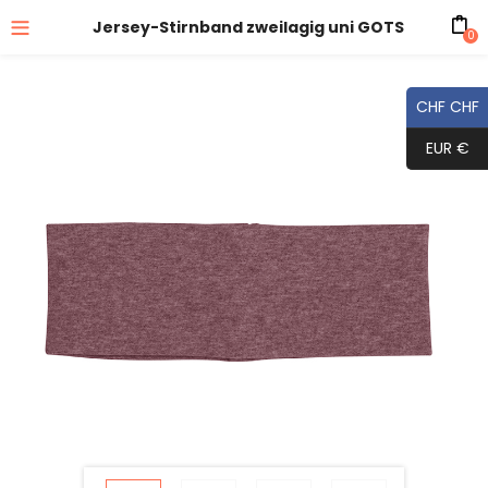
Jersey-Stirnband zweilagig uni GOTS
0
CHF CHF
EUR €