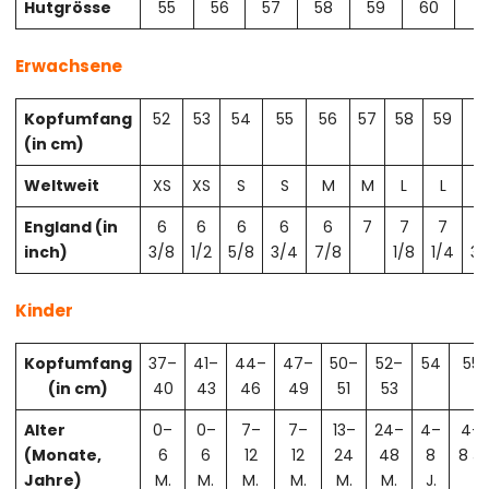
Hutgrösse
55
56
57
58
59
60
61
Erwachsene
Kopfumfang
52
53
54
55
56
57
58
59
6
(in cm)
Weltweit
XS
XS
S
S
M
M
L
L
X
England (in
6
6
6
6
6
7
7
7
7
inch)
3/8
1/2
5/8
3/4
7/8
1/8
1/4
3/
Kinder
Kopfumfang
37–
41–
44–
47–
50–
52–
54
55
(in cm)
40
43
46
49
51
53
Alter
0–
0–
7–
7–
13–
24–
4–
4–
(Monate,
6
6
12
12
24
48
8
8 J.
Jahre)
M.
M.
M.
M.
M.
M.
J.