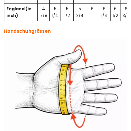
England (in
4
5
5
5
6
6
6
6
inch)
7/8
1/4
1/2
3/4
1/4
1/2
3/4
Handschuhgrössen