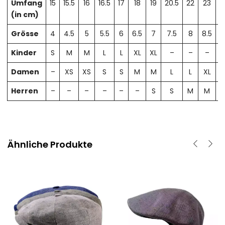
Umfang
15
15.5
16
16.5
17
18
19
20.5
22
23
2
(in cm)
Grösse
4
4.5
5
5.5
6
6.5
7
7.5
8
8.5
Kinder
S
M
M
L
L
XL
XL
–
–
–
Damen
–
XS
XS
S
S
M
M
L
L
XL
X
Herren
–
–
–
–
–
–
S
S
M
M
Ähnliche Produkte