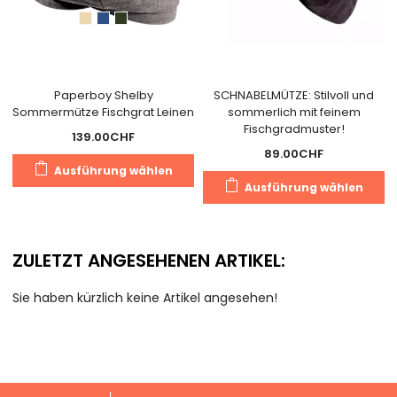
Paperboy Shelby
SCHNABELMÜTZE: Stilvoll und
Sommermütze Fischgrat Leinen
sommerlich mit feinem
Fischgradmuster!
139.00
CHF
89.00
CHF
Dieses
Ausführung wählen
D
Produkt
Ausführung wählen
P
weist
we
mehrere
m
Varianten
ZULETZT ANGESEHENEN ARTIKEL:
V
auf.
au
Die
Sie haben kürzlich keine Artikel angesehen!
D
Optionen
O
können
k
auf
a
der
d
Produktseite