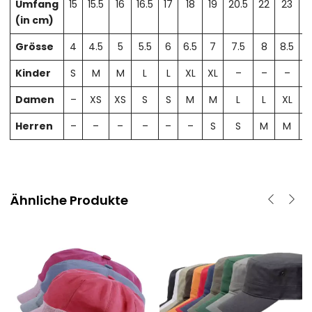
Umfang
15
15.5
16
16.5
17
18
19
20.5
22
23
2
(in cm)
Grösse
4
4.5
5
5.5
6
6.5
7
7.5
8
8.5
Kinder
S
M
M
L
L
XL
XL
–
–
–
Damen
–
XS
XS
S
S
M
M
L
L
XL
X
Herren
–
–
–
–
–
–
S
S
M
M
Ähnliche Produkte