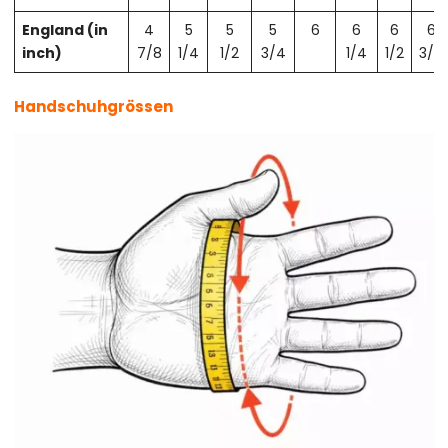
England (in
4
5
5
5
6
6
6
6
inch)
7/8
1/4
1/2
3/4
1/4
1/2
3/4
Handschuhgrössen