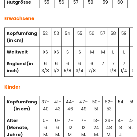
Hutgrösse
55
56
57
58
59
60
61
Erwachsene
Kopfumfang
52
53
54
55
56
57
58
59
6
(in cm)
Weltweit
XS
XS
S
S
M
M
L
L
X
England (in
6
6
6
6
6
7
7
7
7
inch)
3/8
1/2
5/8
3/4
7/8
1/8
1/4
3/
Kinder
Kopfumfang
37–
41–
44–
47–
50–
52–
54
55
(in cm)
40
43
46
49
51
53
Alter
0–
0–
7–
7–
13–
24–
4–
4–
(Monate,
6
6
12
12
24
48
8
8 J.
Jahre)
M.
M.
M.
M.
M.
M.
J.