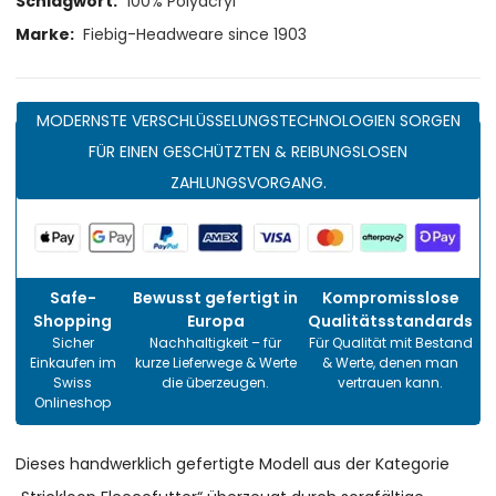
Schlagwort:
100% Polyacryl
Marke:
Fiebig-Headweare since 1903
MODERNSTE VERSCHLÜSSELUNGSTECHNOLOGIEN SORGEN
FÜR EINEN GESCHÜTZTEN & REIBUNGSLOSEN
ZAHLUNGSVORGANG.
Safe-
Bewusst gefertigt in
Kompromisslose
Shopping
Europa
Qualitätsstandards
Sicher
Nachhaltigkeit – für
Für Qualität mit Bestand
Einkaufen im
kurze Lieferwege & Werte
& Werte, denen man
Swiss
die überzeugen.
vertrauen kann.
Onlineshop
Dieses handwerklich gefertigte Modell aus der Kategorie