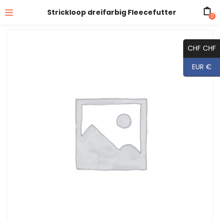
Strickloop dreifarbig Fleecefutter
0
CHF CHF
EUR €