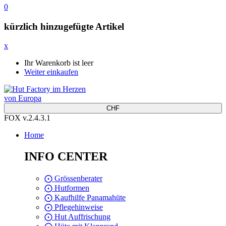
0
kürzlich hinzugefügte Artikel
x
Ihr Warenkorb ist leer
Weiter einkaufen
CHF
FOX v.2.4.3.1
Home
INFO CENTER
⨀ Grössenberater
⨀ Hutformen
⨀ Kaufhilfe Panamahüte
⨀ Pflegehinweise
⨀ Hut Auffrischung