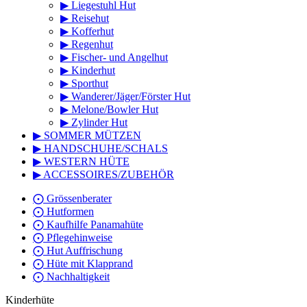
▶ Liegestuhl Hut
▶ Reisehut
▶ Kofferhut
▶ Regenhut
▶ Fischer- und Angelhut
▶ Kinderhut
▶ Sporthut
▶ Wanderer/Jäger/Förster Hut
▶ Melone/Bowler Hut
▶ Zylinder Hut
▶ SOMMER MÜTZEN
▶ HANDSCHUHE/SCHALS
▶ WESTERN HÜTE
▶ ACCESSOIRES/ZUBEHÖR
⨀ Grössenberater
⨀ Hutformen
⨀ Kaufhilfe Panamahüte
⨀ Pflegehinweise
⨀ Hut Auffrischung
⨀ Hüte mit Klapprand
⨀ Nachhaltigkeit
Kinderhüte