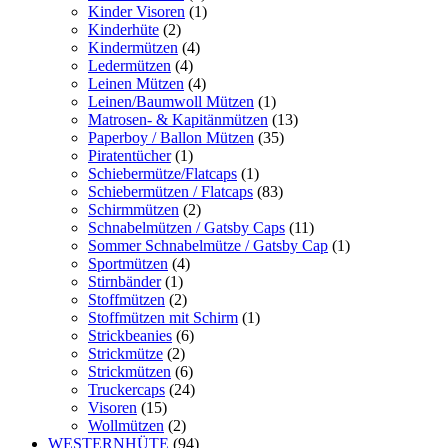
Kinder Visoren
(1)
Kinderhüte
(2)
Kindermützen
(4)
Ledermützen
(4)
Leinen Mützen
(4)
Leinen/Baumwoll Mützen
(1)
Matrosen- & Kapitänmützen
(13)
Paperboy / Ballon Mützen
(35)
Piratentücher
(1)
Schiebermütze/Flatcaps
(1)
Schiebermützen / Flatcaps
(83)
Schirmmützen
(2)
Schnabelmützen / Gatsby Caps
(11)
Sommer Schnabelmütze / Gatsby Cap
(1)
Sportmützen
(4)
Stirnbänder
(1)
Stoffmützen
(2)
Stoffmützen mit Schirm
(1)
Strickbeanies
(6)
Strickmütze
(2)
Strickmützen
(6)
Truckercaps
(24)
Visoren
(15)
Wollmützen
(2)
WESTERNHÜTE
(94)