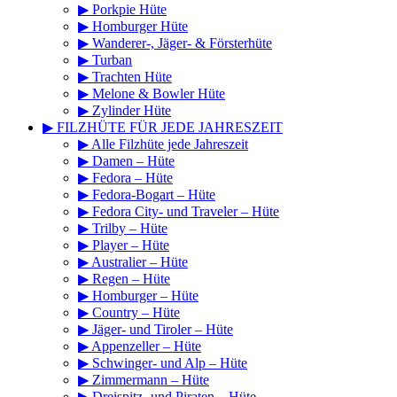
▶ Porkpie Hüte
▶ Homburger Hüte
▶ Wanderer-, Jäger- & Försterhüte
▶ Turban
▶ Trachten Hüte
▶ Melone & Bowler Hüte
▶ Zylinder Hüte
▶ FILZHÜTE FÜR JEDE JAHRESZEIT
▶ Alle Filzhüte jede Jahreszeit
▶ Damen – Hüte
▶ Fedora – Hüte
▶ Fedora-Bogart – Hüte
▶ Fedora City- und Traveler – Hüte
▶ Trilby – Hüte
▶ Player – Hüte
▶ Australier – Hüte
▶ Regen – Hüte
▶ Homburger – Hüte
▶ Country – Hüte
▶ Jäger- und Tiroler – Hüte
▶ Appenzeller – Hüte
▶ Schwinger- und Alp – Hüte
▶ Zimmermann – Hüte
▶ Dreispitz- und Piraten – Hüte