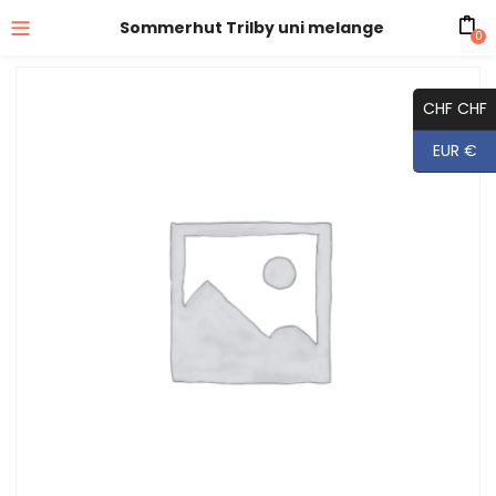
Sommerhut Trilby uni melange
0
CHF CHF
EUR €