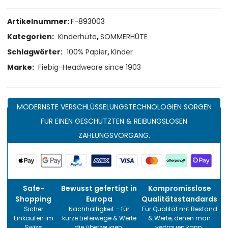
Artikelnummer:
F-893003
Kategorien:
Kinderhüte
,
SOMMERHÜTE
Schlagwörter:
100% Papier
,
Kinder
Marke:
Fiebig-Headweare since 1903
MODERNSTE VERSCHLÜSSELUNGSTECHNOLOGIEN SORGEN
FÜR EINEN GESCHÜTZTEN & REIBUNGSLOSEN
ZAHLUNGSVORGANG.
Safe-
Bewusst gefertigt in
Kompromisslose
Shopping
Europa
Qualitätsstandards
Sicher
Nachhaltigkeit – für
Für Qualität mit Bestand
Einkaufen im
kurze Lieferwege & Werte
& Werte, denen man
Swiss
die überzeugen.
vertrauen kann.