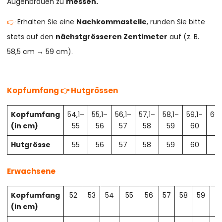
Augenbrauen zu
messen.
👉
Erhalten Sie eine
Nachkommastelle
, runden Sie bitte
stets auf den
nächstgrösseren Zentimeter
auf (z. B.
58,5 cm → 59 cm).
Kopfumfang 👉 Hutgrössen
Kopfumfang
54,1–
55,1–
56,1–
57,1–
58,1–
59,1–
60,
(in cm)
55
56
57
58
59
60
61
Hutgrösse
55
56
57
58
59
60
61
Erwachsene
Kopfumfang
52
53
54
55
56
57
58
59
6
(in cm)