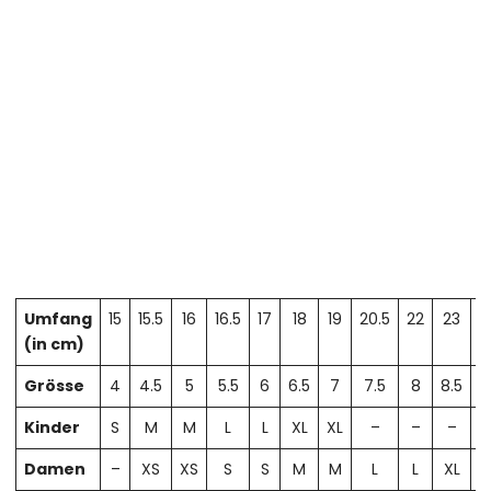
Umfang
15
15.5
16
16.5
17
18
19
20.5
22
23
2
(in cm)
Grösse
4
4.5
5
5.5
6
6.5
7
7.5
8
8.5
Kinder
S
M
M
L
L
XL
XL
–
–
–
Damen
–
XS
XS
S
S
M
M
L
L
XL
X