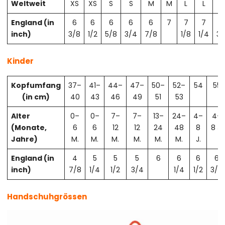
Weltweit
XS
XS
S
S
M
M
L
L
X
England (in
6
6
6
6
6
7
7
7
7
inch)
3/8
1/2
5/8
3/4
7/8
1/8
1/4
3/
Kinder
Kopfumfang
37–
41–
44–
47–
50–
52–
54
55
(in cm)
40
43
46
49
51
53
Alter
0–
0–
7–
7–
13–
24–
4–
4–
(Monate,
6
6
12
12
24
48
8
8 J.
Jahre)
M.
M.
M.
M.
M.
M.
J.
England (in
4
5
5
5
6
6
6
6
inch)
7/8
1/4
1/2
3/4
1/4
1/2
3/4
Handschuhgrössen