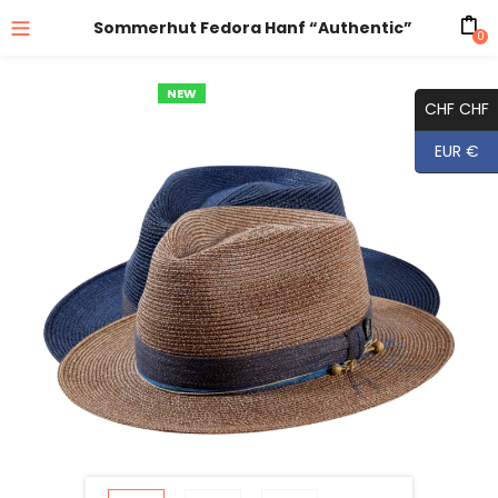
Sommerhut Fedora Hanf “Authentic”
0
NEW
CHF CHF
EUR €