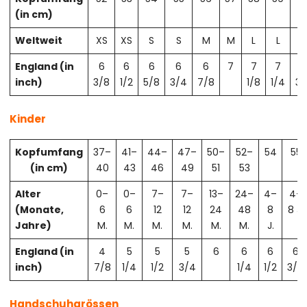
(in cm)
Weltweit
XS
XS
S
S
M
M
L
L
X
England (in
6
6
6
6
6
7
7
7
7
inch)
3/8
1/2
5/8
3/4
7/8
1/8
1/4
3/
Kinder
Kopfumfang
37–
41–
44–
47–
50–
52–
54
55
(in cm)
40
43
46
49
51
53
Alter
0–
0–
7–
7–
13–
24–
4–
4–
(Monate,
6
6
12
12
24
48
8
8 J.
Jahre)
M.
M.
M.
M.
M.
M.
J.
England (in
4
5
5
5
6
6
6
6
inch)
7/8
1/4
1/2
3/4
1/4
1/2
3/4
Handschuhgrössen