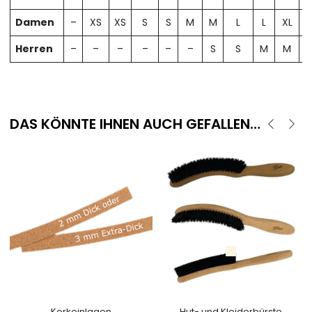
Damen
–
XS
XS
S
S
M
M
L
L
XL
X
Herren
–
–
–
–
–
–
S
S
M
M
DAS KÖNNTE IHNEN AUCH GEFALLEN…
Korkeinlagen
Hut- und Kleiderbürste