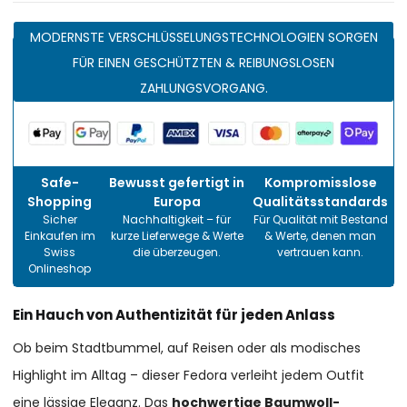
MODERNSTE VERSCHLÜSSELUNGSTECHNOLOGIEN SORGEN
FÜR EINEN GESCHÜTZTEN & REIBUNGSLOSEN
ZAHLUNGSVORGANG.
Safe-
Bewusst gefertigt in
Kompromisslose
Shopping
Europa
Qualitätsstandards
Sicher
Nachhaltigkeit – für
Für Qualität mit Bestand
Einkaufen im
kurze Lieferwege & Werte
& Werte, denen man
Swiss
die überzeugen.
vertrauen kann.
Onlineshop
Ein Hauch von Authentizität für jeden Anlass
Ob beim Stadtbummel, auf Reisen oder als modisches
Highlight im Alltag – dieser Fedora verleiht jedem Outfit
eine lässige Eleganz. Das
hochwertige Baumwoll-