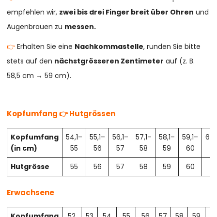
empfehlen wir,
zwei bis drei Finger breit über Ohren
und
Augenbrauen zu
messen.
👉
Erhalten Sie eine
Nachkommastelle
, runden Sie bitte
stets auf den
nächstgrösseren Zentimeter
auf (z. B.
58,5 cm → 59 cm).
Kopfumfang 👉 Hutgrössen
Kopfumfang
54,1–
55,1–
56,1–
57,1–
58,1–
59,1–
60,
(in cm)
55
56
57
58
59
60
61
Hutgrösse
55
56
57
58
59
60
61
Erwachsene
Kopfumfang
52
53
54
55
56
57
58
59
6