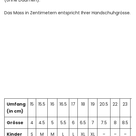
(ohne Daumen).
Das Mass in Zentimetern entspricht Ihrer Handschuhgrösse.
Umfang
15
15.5
16
16.5
17
18
19
20.5
22
23
2
(in cm)
Grösse
4
4.5
5
5.5
6
6.5
7
7.5
8
8.5
Kinder
S
M
M
L
L
XL
XL
–
–
–