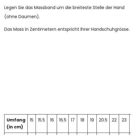
Legen Sie das Massband um die breiteste Stelle der Hand
(ohne Daumen).
Das Mass in Zentimetern entspricht Ihrer Handschuhgrösse.
Umfang
15
15.5
16
16.5
17
18
19
20.5
22
23
2
(in cm)