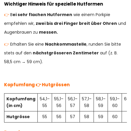
Wichtiger Hinweis für spezielle Hutformen
👉
B
ei sehr flachen Hutformen
wie einem Porkpie
empfehlen wir,
zwei bis drei Finger breit über Ohren
und
Augenbrauen zu
messen.
👉
Erhalten Sie eine
Nachkommastelle
, runden Sie bitte
stets auf den
nächstgrösseren Zentimeter
auf (z. B.
58,5 cm → 59 cm).
Kopfumfang 👉 Hutgrössen
Kopfumfang
54,1–
55,1–
56,1–
57,1–
58,1–
59,1–
60,
(in cm)
55
56
57
58
59
60
61
Hutgrösse
55
56
57
58
59
60
61