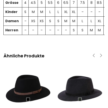
Grösse
4
4.5
5
5.5
6
6.5
7
7.5
8
8.5
Kinder
S
M
M
L
L
XL
XL
–
–
–
Damen
–
XS
XS
S
S
M
M
L
L
XL
X
Herren
–
–
–
–
–
–
S
S
M
M
Ähnliche Produkte