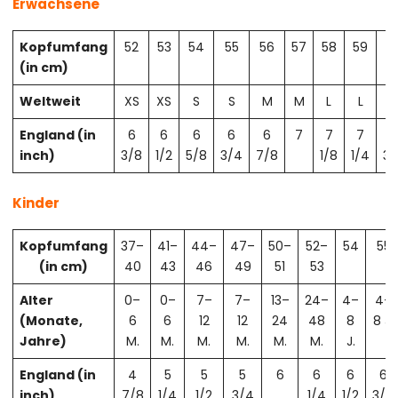
Erwachsene
Kopfumfang
52
53
54
55
56
57
58
59
6
(in cm)
Weltweit
XS
XS
S
S
M
M
L
L
X
England (in
6
6
6
6
6
7
7
7
7
inch)
3/8
1/2
5/8
3/4
7/8
1/8
1/4
3/
Kinder
Kopfumfang
37–
41–
44–
47–
50–
52–
54
55
(in cm)
40
43
46
49
51
53
Alter
0–
0–
7–
7–
13–
24–
4–
4–
(Monate,
6
6
12
12
24
48
8
8 J.
Jahre)
M.
M.
M.
M.
M.
M.
J.
England (in
4
5
5
5
6
6
6
6
inch)
7/8
1/4
1/2
3/4
1/4
1/2
3/4