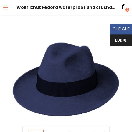
Wollfilzhut Fedora waterproof und crushable
0
CHF CHF
EUR €