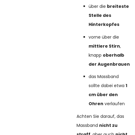
über die
breiteste
Stelle des
Hinterkopfes
vorne über die
mittlere Stirn
,
knapp
oberhalb
der Augenbrauen
das Massband
sollte dabei etwa
1
cm über den
Ohren
verlaufen
Achten Sie darauf, das
Massband
nicht zu
straff
, aber auch
nicht