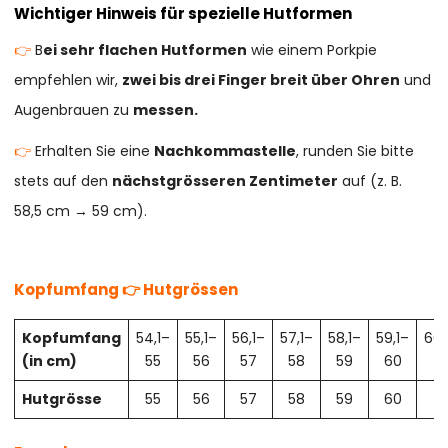
Wichtiger Hinweis für spezielle Hutformen
👉
B
ei sehr flachen Hutformen
wie einem Porkpie
empfehlen wir,
zwei bis drei Finger breit über Ohren
und
Augenbrauen zu
messen.
👉
Erhalten Sie eine
Nachkommastelle
, runden Sie bitte
stets auf den
nächstgrösseren Zentimeter
auf (z. B.
58,5 cm → 59 cm).
Kopfumfang 👉 Hutgrössen
Kopfumfang
54,1–
55,1–
56,1–
57,1–
58,1–
59,1–
60,
(in cm)
55
56
57
58
59
60
61
Hutgrösse
55
56
57
58
59
60
61