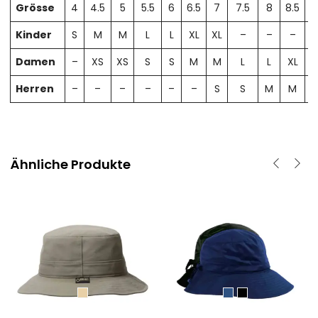
Grösse
4
4.5
5
5.5
6
6.5
7
7.5
8
8.5
Kinder
S
M
M
L
L
XL
XL
–
–
–
Damen
–
XS
XS
S
S
M
M
L
L
XL
X
Herren
–
–
–
–
–
–
S
S
M
M
Ähnliche Produkte