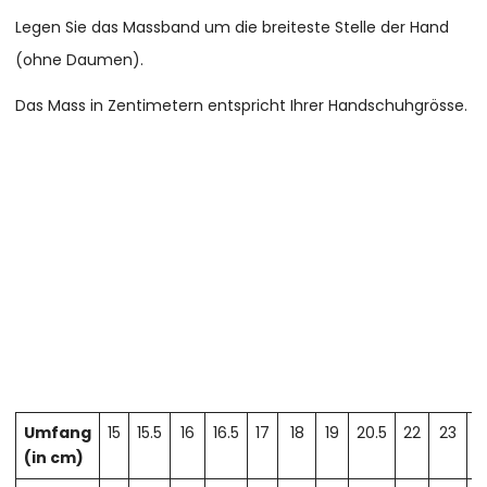
Legen Sie das Massband um die breiteste Stelle der Hand
(ohne Daumen).
Das Mass in Zentimetern entspricht Ihrer Handschuhgrösse.
Umfang
15
15.5
16
16.5
17
18
19
20.5
22
23
2
(in cm)