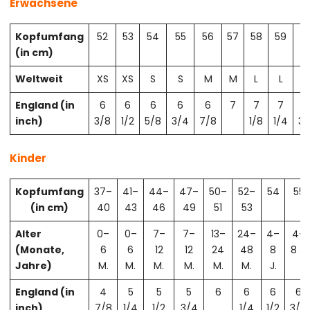
Erwachsene
Kopfumfang
52
53
54
55
56
57
58
59
6
(in cm)
Weltweit
XS
XS
S
S
M
M
L
L
X
England (in
6
6
6
6
6
7
7
7
7
inch)
3/8
1/2
5/8
3/4
7/8
1/8
1/4
3/
Kinder
Kopfumfang
37–
41–
44–
47–
50–
52–
54
55
(in cm)
40
43
46
49
51
53
Alter
0–
0–
7–
7–
13–
24–
4–
4–
(Monate,
6
6
12
12
24
48
8
8 J.
Jahre)
M.
M.
M.
M.
M.
M.
J.
England (in
4
5
5
5
6
6
6
6
inch)
7/8
1/4
1/2
3/4
1/4
1/2
3/4