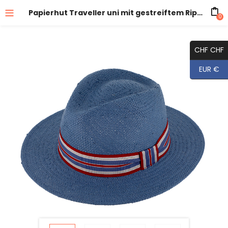
Papierhut Traveller uni mit gestreiftem Ripsband crushable
0
CHF CHF
EUR €