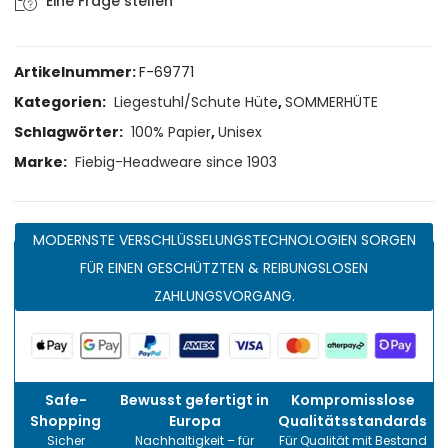
Eine Frage stellen
Artikelnummer:
F-69771
Kategorien:
Liegestuhl/Schute Hüte
,
SOMMERHÜTE
Schlagwörter:
100% Papier
,
Unisex
Marke:
Fiebig-Headweare since 1903
MODERNSTE VERSCHLÜSSELUNGSTECHNOLOGIEN SORGEN
FÜR EINEN GESCHÜTZTEN & REIBUNGSLOSEN
ZAHLUNGSVORGANG.
Safe-
Bewusst gefertigt in
Kompromisslose
Shopping
Europa
Qualitätsstandards
Sicher
Nachhaltigkeit – für
Für Qualität mit Bestand