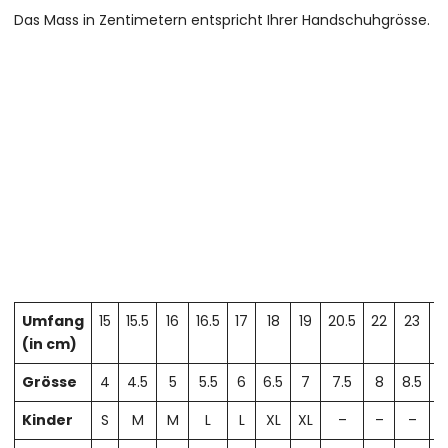
Das Mass in Zentimetern entspricht Ihrer Handschuhgrösse.
Umfang
15
15.5
16
16.5
17
18
19
20.5
22
23
2
(in cm)
Grösse
4
4.5
5
5.5
6
6.5
7
7.5
8
8.5
Kinder
S
M
M
L
L
XL
XL
–
–
–