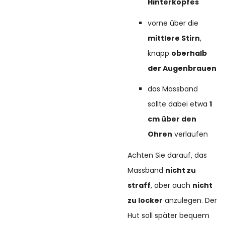
Hinterkopfes
vorne über die
mittlere Stirn
,
knapp
oberhalb
der Augenbrauen
das Massband
sollte dabei etwa
1
cm über den
Ohren
verlaufen
Achten Sie darauf, das
Massband
nicht zu
straff
, aber auch
nicht
zu locker
anzulegen. Der
Hut soll später bequem