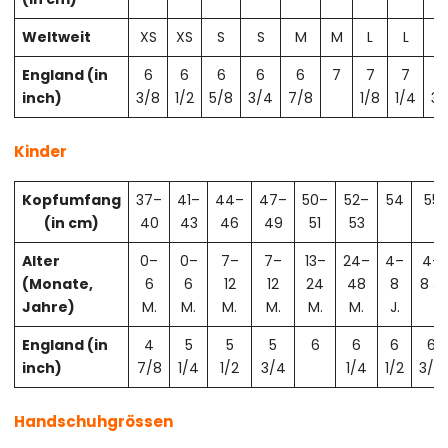
Weltweit
XS
XS
S
S
M
M
L
L
X
England (in
6
6
6
6
6
7
7
7
7
inch)
3/8
1/2
5/8
3/4
7/8
1/8
1/4
3/
Kinder
Kopfumfang
37–
41–
44–
47–
50–
52–
54
55
(in cm)
40
43
46
49
51
53
Alter
0–
0–
7–
7–
13–
24–
4–
4–
(Monate,
6
6
12
12
24
48
8
8 J.
Jahre)
M.
M.
M.
M.
M.
M.
J.
England (in
4
5
5
5
6
6
6
6
inch)
7/8
1/4
1/2
3/4
1/4
1/2
3/4
Handschuhgrössen