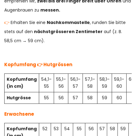
empfehlen wir,
zwei bis drei Finger breit über Ohren
und
Augenbrauen zu
messen.
👉
Erhalten Sie eine
Nachkommastelle
, runden Sie bitte
stets auf den
nächstgrösseren Zentimeter
auf (z. B.
58,5 cm → 59 cm).
Kopfumfang 👉 Hutgrössen
Kopfumfang
54,1–
55,1–
56,1–
57,1–
58,1–
59,1–
60,
(in cm)
55
56
57
58
59
60
61
Hutgrösse
55
56
57
58
59
60
61
Erwachsene
Kopfumfang
52
53
54
55
56
57
58
59
6
(in cm)