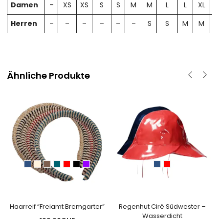
Damen
–
XS
XS
S
S
M
M
L
L
XL
X
Herren
–
–
–
–
–
–
S
S
M
M
Ähnliche Produkte
Haarreif “Freiamt Bremgarter”
Regenhut Ciré Südwester –
Wasserdicht