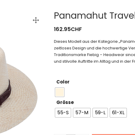
Panamahut Travel
162.95
CHF
Dieses Modell aus der Kategorie „Pana
zeitloses Design und die hochwertige Vera
Traditionsmarke Fiebig – Headwear since
und stilvolle Auftritte im Alltag und in der Fr
Color
Grösse
55-S
57-M
59-L
61-XL