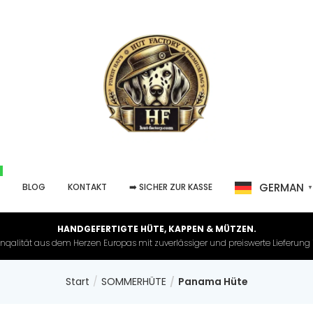
GERMAN
P
BLOG
KONTAKT
➡️ SICHER ZUR KASSE
HANDGEFERTIGTE HÜTE, KAPPEN & MÜTZEN.
nqalität aus dem Herzen Europas mit zuverlässiger und preiswerte Lieferung in 
Start
SOMMERHÜTE
Panama Hüte