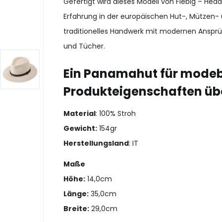
Gefertigt wird dieses Modell von Fiebig – He
Erfahrung in der europäischen Hut-, Mützen- 
traditionelles Handwerk mit modernen Ansprü
und Tücher.
Ein Panamahut für modeb
Produkteigenschaften üb
Material
: 100% Stroh
Gewicht:
154gr
Herstellungsland
: IT
Maße
Höhe:
14,0cm
Länge:
35,0cm
Breite:
29,0cm