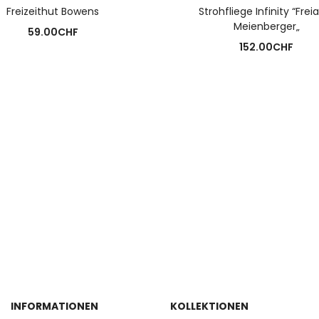
AUSFÜHRUNG WÄHLEN
AUSFÜHRUNG WÄHLE
Freizeithut Bowens
Strohfliege Infinity “Fre
Meienberger„
59.00
CHF
152.00
CHF
INFORMATIONEN
KOLLEKTIONEN