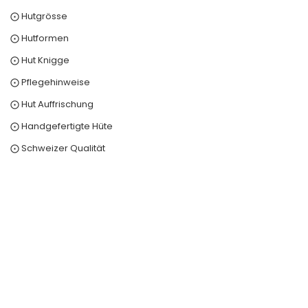
⨀ Hutgrösse
⨀ Hutformen
⨀ Hut Knigge
⨀ Pflegehinweise
⨀ Hut Auffrischung
⨀ Handgefertigte Hüte
⨀ Schweizer Qualität
0