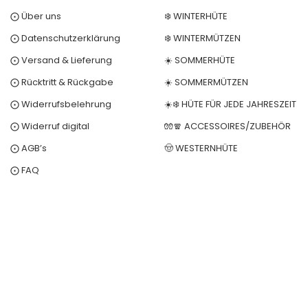
⨀ Über uns
❄️ WINTERHÜTE
⨀ Datenschutzerklärung
❄️ WINTERMÜTZEN
⨀ Versand & Lieferung
☀️ SOMMERHÜTE
⨀ Rücktritt & Rückgabe
☀️ SOMMERMÜTZEN
⨀ Widerrufsbelehrung
☀️❄️ HÜTE FÜR JEDE JAHRESZEIT
⨀ Widerruf digital
🧤🧣 ACCESSOIRES/ZUBEHÖR
⨀ AGB’s
🤠 WESTERNHÜTE
⨀ FAQ