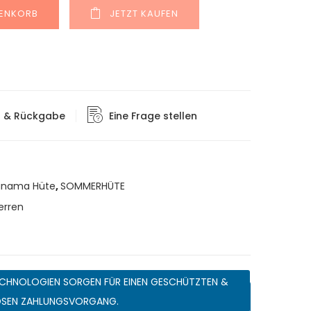
Alternative:
RENKORB
JETZT KAUFEN
g & Rückgabe
Eine Frage stellen
anama Hüte
,
SOMMERHÜTE
erren
CHNOLOGIEN SORGEN FÜR EINEN GESCHÜTZTEN &
OSEN ZAHLUNGSVORGANG.