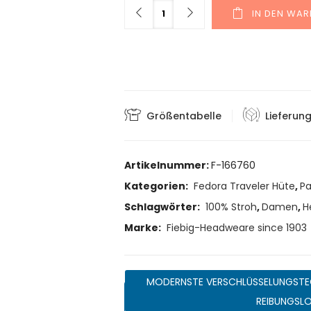
Menge
IN DEN WA
Größentabelle
Lieferun
Artikelnummer:
F-166760
Kategorien:
Fedora Traveler Hüte
,
P
Schlagwörter:
100% Stroh
,
Damen
,
H
Marke:
Fiebig-Headweare since 1903
MODERNSTE VERSCHLÜSSELUNGSTE
REIBUNGSL