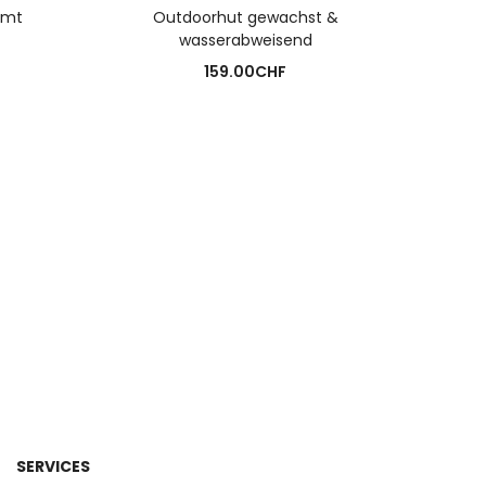
N
AUSFÜHRUNG WÄHLEN
iamt
Outdoorhut gewachst &
Panama
wasserabweisend
159.00
CHF
SERVICES