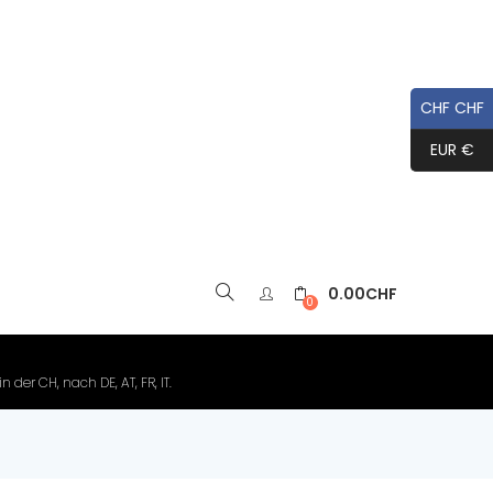
CHF CHF
EUR €
0.00
CHF
▼
0
der CH, nach DE, AT, FR, IT.