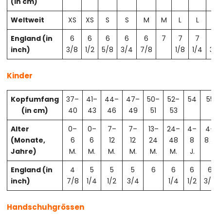
(in cm)
Weltweit
XS
XS
S
S
M
M
L
L
X
England (in
6
6
6
6
6
7
7
7
7
inch)
3/8
1/2
5/8
3/4
7/8
1/8
1/4
3/
Kinder
Kopfumfang
37–
41–
44–
47–
50–
52–
54
55
(in cm)
40
43
46
49
51
53
Alter
0–
0–
7–
7–
13–
24–
4–
4–
(Monate,
6
6
12
12
24
48
8
8 J.
Jahre)
M.
M.
M.
M.
M.
M.
J.
England (in
4
5
5
5
6
6
6
6
inch)
7/8
1/4
1/2
3/4
1/4
1/2
3/4
Handschuhgrössen