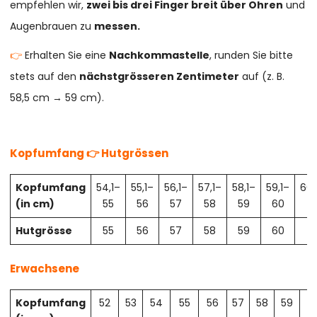
empfehlen wir,
zwei bis drei Finger breit über Ohren
und
Augenbrauen zu
messen.
👉
Erhalten Sie eine
Nachkommastelle
, runden Sie bitte
stets auf den
nächstgrösseren Zentimeter
auf (z. B.
58,5 cm → 59 cm).
Kopfumfang 👉 Hutgrössen
Kopfumfang
54,1–
55,1–
56,1–
57,1–
58,1–
59,1–
60,
(in cm)
55
56
57
58
59
60
61
Hutgrösse
55
56
57
58
59
60
61
Erwachsene
Kopfumfang
52
53
54
55
56
57
58
59
6