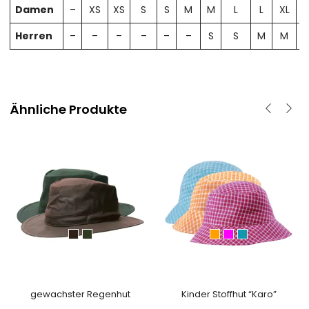
Damen
–
XS
XS
S
S
M
M
L
L
XL
X
Herren
–
–
–
–
–
–
S
S
M
M
Ähnliche Produkte
gewachster Regenhut
Kinder Stoffhut “Karo”