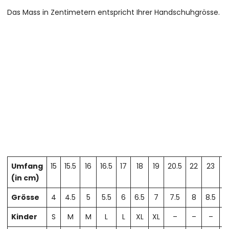
Das Mass in Zentimetern entspricht Ihrer Handschuhgrösse.
Umfang
15
15.5
16
16.5
17
18
19
20.5
22
23
2
(in cm)
Grösse
4
4.5
5
5.5
6
6.5
7
7.5
8
8.5
Kinder
S
M
M
L
L
XL
XL
–
–
–