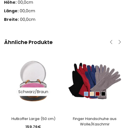
Höhe:
00,0cm
Länge:
00,0cm
Breite:
00,0cm
Ähnliche Produkte
Schwarz/Braun
Hutkoffer Large (50 cm)
Finger Handschuhe aus
Wolle/Kaschmir
159.76
€