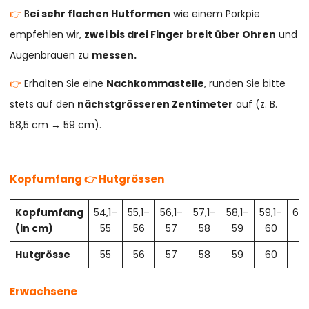
👉
B
ei sehr flachen Hutformen
wie einem Porkpie
empfehlen wir,
zwei bis drei Finger breit über Ohren
und
Augenbrauen zu
messen.
👉
Erhalten Sie eine
Nachkommastelle
, runden Sie bitte
stets auf den
nächstgrösseren Zentimeter
auf (z. B.
58,5 cm → 59 cm).
Kopfumfang 👉 Hutgrössen
Kopfumfang
54,1–
55,1–
56,1–
57,1–
58,1–
59,1–
60,
(in cm)
55
56
57
58
59
60
61
Hutgrösse
55
56
57
58
59
60
61
Erwachsene