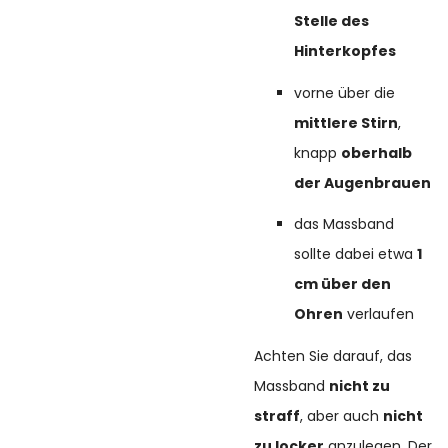
Stelle des
Hinterkopfes
vorne über die
mittlere Stirn
,
knapp
oberhalb
der Augenbrauen
das Massband
sollte dabei etwa
1
cm über den
Ohren
verlaufen
Achten Sie darauf, das
Massband
nicht zu
straff
, aber auch
nicht
zu locker
anzulegen. Der