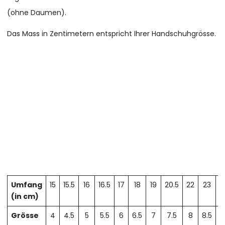
(ohne Daumen).
Das Mass in Zentimetern entspricht Ihrer Handschuhgrösse.
Umfang
15
15.5
16
16.5
17
18
19
20.5
22
23
2
(in cm)
Grösse
4
4.5
5
5.5
6
6.5
7
7.5
8
8.5