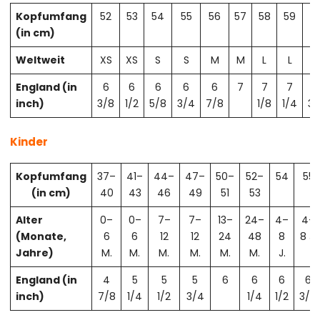
Kopfumfang
52
53
54
55
56
57
58
59
6
(in cm)
Weltweit
XS
XS
S
S
M
M
L
L
X
England (in
6
6
6
6
6
7
7
7
7
inch)
3/8
1/2
5/8
3/4
7/8
1/8
1/4
3/
Kinder
Kopfumfang
37–
41–
44–
47–
50–
52–
54
55
(in cm)
40
43
46
49
51
53
Alter
0–
0–
7–
7–
13–
24–
4–
4–
(Monate,
6
6
12
12
24
48
8
8 J.
Jahre)
M.
M.
M.
M.
M.
M.
J.
England (in
4
5
5
5
6
6
6
6
inch)
7/8
1/4
1/2
3/4
1/4
1/2
3/4