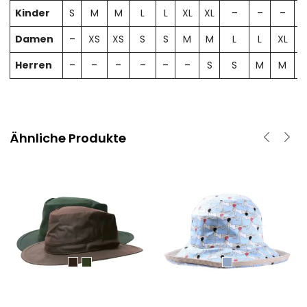
Kinder
S
M
M
L
L
XL
XL
–
–
–
Damen
–
XS
XS
S
S
M
M
L
L
XL
X
Herren
–
–
–
–
–
–
S
S
M
M
Ähnliche Produkte