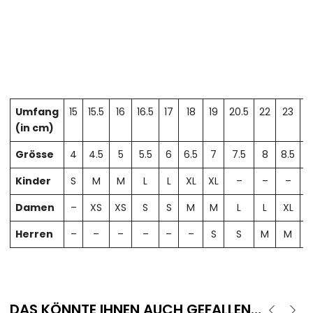
Umfang
15
15.5
16
16.5
17
18
19
20.5
22
23
2
(in cm)
Grösse
4
4.5
5
5.5
6
6.5
7
7.5
8
8.5
Kinder
S
M
M
L
L
XL
XL
–
–
–
Damen
–
XS
XS
S
S
M
M
L
L
XL
X
Herren
–
–
–
–
–
–
S
S
M
M
DAS KÖNNTE IHNEN AUCH GEFALLEN…