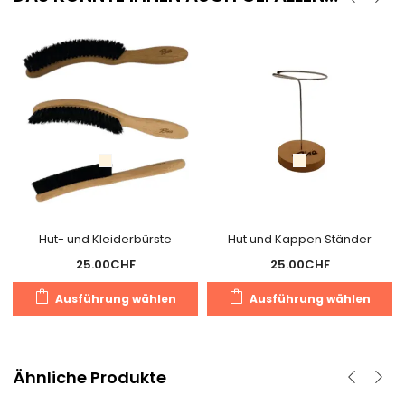
Hut- und Kleiderbürste
Hut und Kappen Ständer
25.00
CHF
25.00
CHF
Dieses
D
Ausführung wählen
Ausführung wählen
Produkt
P
weist
we
mehrere
m
Varianten
V
Ähnliche Produkte
auf.
au