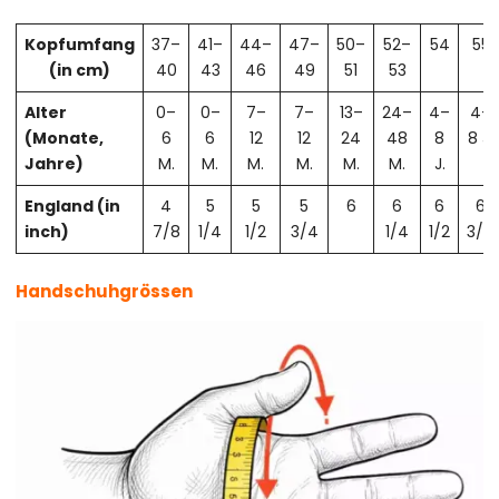
Kopfumfang
37–
41–
44–
47–
50–
52–
54
55
(in cm)
40
43
46
49
51
53
Alter
0–
0–
7–
7–
13–
24–
4–
4–
(Monate,
6
6
12
12
24
48
8
8 J.
Jahre)
M.
M.
M.
M.
M.
M.
J.
England (in
4
5
5
5
6
6
6
6
inch)
7/8
1/4
1/2
3/4
1/4
1/2
3/4
Handschuhgrössen