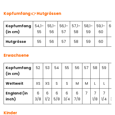
Kopfumfang 👉 Hutgrössen
Kopfumfang
54,1–
55,1–
56,1–
57,1–
58,1–
59,1–
60,
(in cm)
55
56
57
58
59
60
61
Hutgrösse
55
56
57
58
59
60
61
Erwachsene
Kopfumfang
52
53
54
55
56
57
58
59
6
(in cm)
Weltweit
XS
XS
S
S
M
M
L
L
X
England (in
6
6
6
6
6
7
7
7
7
inch)
3/8
1/2
5/8
3/4
7/8
1/8
1/4
3/
Kinder