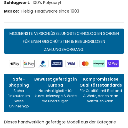
Schlagwort:
100% Polyacryl
Marke:
Fiebig-Headweare since 1903
MODERNSTE VERSCHLÜSSELUNGSTECHNOLOGIEN SORGEN
FÜR EINEN GESCHÜTZTEN & REIBUNGSLOSEN
ZAHLUNGSVORGANG.
Safe-
Bewusst gefertigt in
Kompromisslose
Shopping
Europa
Qualitätsstandards
Sicher
Nachhaltigkeit – für
Für Qualität mit Bestand
Einkaufen im
kurze Lieferwege & Werte
& Werte, denen man
Swiss
die überzeugen.
vertrauen kann.
Onlineshop
Dieses handwerklich gefertigte Modell aus der Kategorie