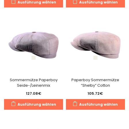
Ausführung wählen
Ausführung wählen
Produkt
Pr
weist
we
mehrere
m
Varianten
Va
auf.
au
Die
Di
Optionen
O
können
k
auf
a
der
de
Produktseite
Pr
gewählt
g
Sommermütze Paperboy
Paperboy Sommermütze
Seide-/Leinenmix
“Shelby” Cotton
werden
w
127.08
€
105.72
€
Dieses
Di
Ausführung wählen
Ausführung wählen
Produkt
Pr
weist
we
mehrere
m
Varianten
Va