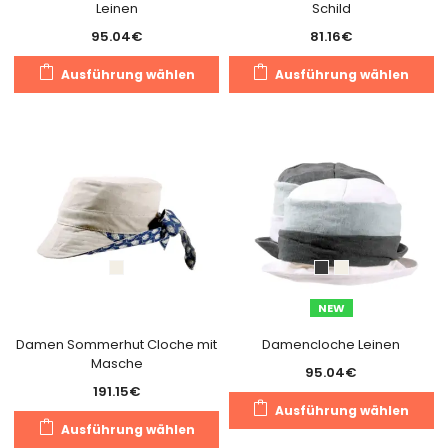
Leinen
Schild
95.04
€
81.16
€
Dieses
Di
Ausführung wählen
Ausführung wählen
Produkt
Pr
weist
we
mehrere
m
Varianten
Va
auf.
au
Die
Di
Optionen
O
können
k
auf
a
der
de
NEW
Produktseite
Pr
gewählt
g
Damen Sommerhut Cloche mit
Damencloche Leinen
Masche
werden
w
95.04
€
191.15
€
Di
Ausführung wählen
Dieses
Pr
Ausführung wählen
Produkt