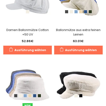
Optionen
O
können
k
auf
a
der
de
Produktseite
Pr
gewählt
g
Damen Ballonmütze Cotton
Ballonmütze aus extra feinen
+50 UV
Leinen
werden
w
52.86
€
63.01
€
Dieses
Di
Ausführung wählen
Ausführung wählen
Produkt
Pr
weist
we
mehrere
m
Varianten
Va
auf.
au
Die
Di
Optionen
O
können
k
auf
a
der
de
NEW