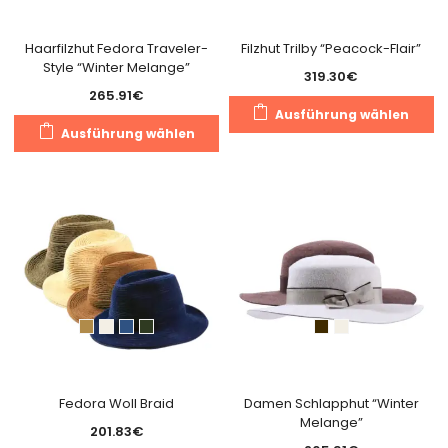
Produktseite
Pr
gewählt
g
Haarfilzhut Fedora Traveler-
Filzhut Trilby “Peacock-Flair”
Style “Winter Melange”
werden
w
319.30
€
265.91
€
Di
Ausführung wählen
Dieses
Pr
Ausführung wählen
Produkt
we
weist
m
mehrere
Va
Varianten
au
auf.
Di
Die
O
Optionen
k
können
a
auf
de
der
Pr
Produktseite
g
gewählt
Fedora Woll Braid
Damen Schlapphut “Winter
w
Melange”
werden
201.83
€