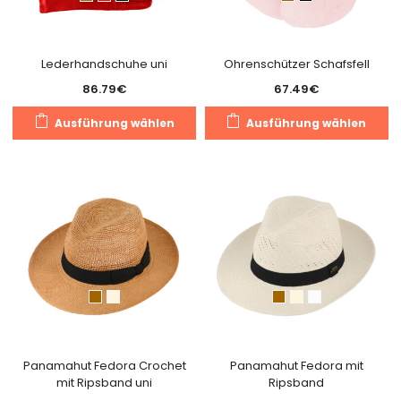
der
de
Produktseite
Pr
gewählt
g
Lederhandschuhe uni
Ohrenschützer Schafsfell
werden
w
86.79
€
67.49
€
Dieses
Di
Ausführung wählen
Ausführung wählen
Produkt
Pr
weist
we
mehrere
m
Varianten
Va
auf.
au
Die
Di
Optionen
O
können
k
auf
a
der
de
Produktseite
Pr
gewählt
g
Panamahut Fedora Crochet
Panamahut Fedora mit
mit Ripsband uni
Ripsband
werden
w