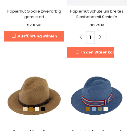
Produktseite
Pr
gewählt
g
Papierhut Glocke zweifarbig
Papierhut Schute uni breites
gemustert
Ripsband mit Schleife
werden
w
57.85
€
86.79
€
Dieses
Menge
Ausführung wählen
Produkt
weist
In den Warenkorb
mehrere
Varianten
auf.
Die
Optionen
können
auf
der
Produktseite
gewählt
werden