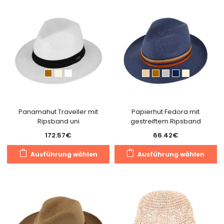
mehrere
m
Varianten
Va
auf.
au
Die
Di
Optionen
O
können
k
auf
a
der
de
Produktseite
Pr
gewählt
g
Panamahut Traveller mit
Papierhut Fedora mit
Ripsband uni
gestreiftem Ripsband
werden
w
172.57
€
66.42
€
Dieses
Di
Ausführung wählen
Ausführung wählen
Produkt
Pr
weist
we
mehrere
m
Varianten
Va
auf.
au
Die
Di