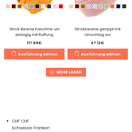
k
auf
a
der
de
Produktseite
Pr
gewählt
g
Strick Beanie Kaschmir uni
Strickbeanie gerippt mit
werden
einlagig mit Raffung
Umschlag uni
w
117.89
€
47.12
€
Dieses
Di
Ausführung wählen
Ausführung wählen
Produkt
Pr
weist
we
mehrere
m
MEHR LADEN
Varianten
Va
auf.
au
Die
Di
Optionen
O
können
k
auf
a
der
de
CHF CHF
Produktseite
Pr
Schweizer Franken