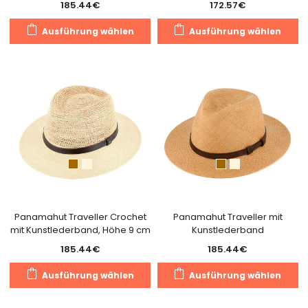
185.44
€
172.57
€
Dieses
Di
Ausführung wählen
Ausführung wählen
Produkt
Pr
weist
we
mehrere
m
Varianten
Va
auf.
au
Die
Di
Optionen
O
können
k
auf
a
der
de
Produktseite
Pr
gewählt
g
Panamahut Traveller Crochet
Panamahut Traveller mit
mit Kunstlederband, Höhe 9 cm
Kunstlederband
werden
w
185.44
€
185.44
€
Dieses
Di
Ausführung wählen
Ausführung wählen
Produkt
Pr
weist
we