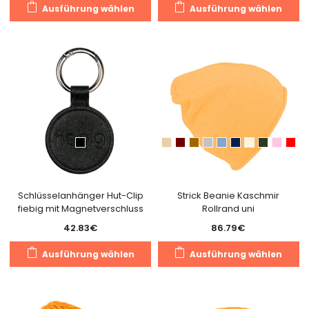
Dieses
Di
Ausführung wählen
Ausführung wählen
Produkt
Pr
weist
we
mehrere
m
Varianten
Va
auf.
au
Die
Di
Optionen
O
können
k
auf
a
der
de
Produktseite
Pr
gewählt
g
Schlüsselanhänger Hut-Clip
Strick Beanie Kaschmir
fiebig mit Magnetverschluss
Rollrand uni
werden
w
42.83
€
86.79
€
Dieses
Di
Ausführung wählen
Ausführung wählen
Produkt
Pr
weist
we
mehrere
m