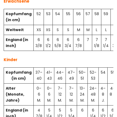
Erwachsene
Kopfumfang
52
53
54
55
56
57
58
59
6
(in cm)
Weltweit
XS
XS
S
S
M
M
L
L
X
England (in
6
6
6
6
6
7
7
7
7
inch)
3/8
1/2
5/8
3/4
7/8
1/8
1/4
3/
Kinder
Kopfumfang
37–
41–
44–
47–
50–
52–
54
55
(in cm)
40
43
46
49
51
53
Alter
0–
0–
7–
7–
13–
24–
4–
4–
(Monate,
6
6
12
12
24
48
8
8 J.
Jahre)
M.
M.
M.
M.
M.
M.
J.
England (in
4
5
5
5
6
6
6
6
inch)
7/8
1/4
1/2
3/4
1/4
1/2
3/4