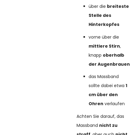
über die
breiteste
Stelle des
Hinterkopfes
vorne über die
mittlere Stirn
,
knapp
oberhalb
der Augenbrauen
das Massband
sollte dabei etwa
1
cm über den
Ohren
verlaufen
Achten Sie darauf, das
Massband
nicht zu
straff
, aber auch
nicht