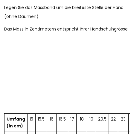
Legen Sie das Massband um die breiteste Stelle der Hand
(ohne Daumen).
Das Mass in Zentimetern entspricht Ihrer Handschuhgrösse.
Umfang
15
15.5
16
16.5
17
18
19
20.5
22
23
2
(in cm)