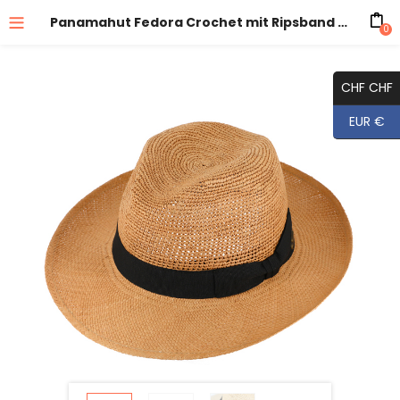
Panamahut Fedora Crochet mit Ripsband uni
0
CHF CHF
EUR €