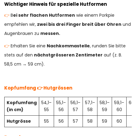
Wichtiger Hinweis für spezielle Hutformen
👉
B
ei sehr flachen Hutformen
wie einem Porkpie
empfehlen wir,
zwei bis drei Finger breit über Ohren
und
Augenbrauen zu
messen.
👉
Erhalten Sie eine
Nachkommastelle
, runden Sie bitte
stets auf den
nächstgrösseren Zentimeter
auf (z. B.
58,5 cm → 59 cm).
Kopfumfang 👉 Hutgrössen
Kopfumfang
54,1–
55,1–
56,1–
57,1–
58,1–
59,1–
60,
(in cm)
55
56
57
58
59
60
61
Hutgrösse
55
56
57
58
59
60
61