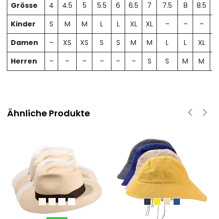
Grösse
4
4.5
5
5.5
6
6.5
7
7.5
8
8.5
Kinder
S
M
M
L
L
XL
XL
–
–
–
Damen
–
XS
XS
S
S
M
M
L
L
XL
X
Herren
–
–
–
–
–
–
S
S
M
M
Ähnliche Produkte