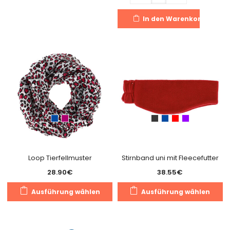
weist
mehrere
In den Warenkorb
Varianten
auf.
Die
Optionen
können
auf
der
Produktseite
gewählt
werden
Loop Tierfellmuster
Stirnband uni mit Fleecefutter
28.90
€
38.55
€
Dieses
Di
Ausführung wählen
Ausführung wählen
Produkt
Pr
weist
we
mehrere
m