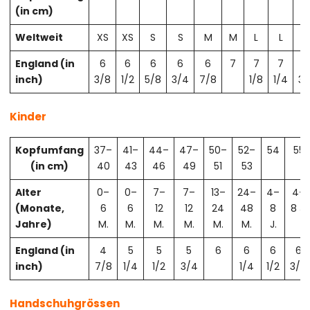
(in cm)
Weltweit
XS
XS
S
S
M
M
L
L
X
England (in
6
6
6
6
6
7
7
7
7
inch)
3/8
1/2
5/8
3/4
7/8
1/8
1/4
3/
Kinder
Kopfumfang
37–
41–
44–
47–
50–
52–
54
55
(in cm)
40
43
46
49
51
53
Alter
0–
0–
7–
7–
13–
24–
4–
4–
(Monate,
6
6
12
12
24
48
8
8 J.
Jahre)
M.
M.
M.
M.
M.
M.
J.
England (in
4
5
5
5
6
6
6
6
inch)
7/8
1/4
1/2
3/4
1/4
1/2
3/4
Handschuhgrössen