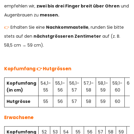
empfehlen wir,
zwei bis drei Finger breit über Ohren
und
Augenbrauen zu
messen.
👉
Erhalten Sie eine
Nachkommastelle
, runden Sie bitte
stets auf den
nächstgrösseren Zentimeter
auf (z. B.
58,5 cm → 59 cm).
Kopfumfang 👉 Hutgrössen
Kopfumfang
54,1–
55,1–
56,1–
57,1–
58,1–
59,1–
60,
(in cm)
55
56
57
58
59
60
61
Hutgrösse
55
56
57
58
59
60
61
Erwachsene
Kopfumfang
52
53
54
55
56
57
58
59
6