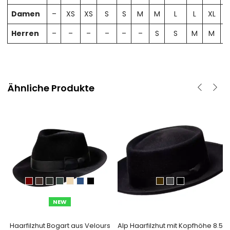
Damen
–
XS
XS
S
S
M
M
L
L
XL
X
Herren
–
–
–
–
–
–
S
S
M
M
Ähnliche Produkte
NEW
Haarfilzhut Bogart aus Velours
Alp Haarfilzhut mit Kopfhöhe 8.5