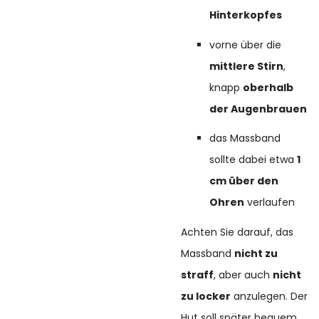
Hinterkopfes
vorne über die
mittlere Stirn
,
knapp
oberhalb
der Augenbrauen
das Massband
sollte dabei etwa
1
cm über den
Ohren
verlaufen
Achten Sie darauf, das
Massband
nicht zu
straff
, aber auch
nicht
zu locker
anzulegen. Der
Hut soll später bequem