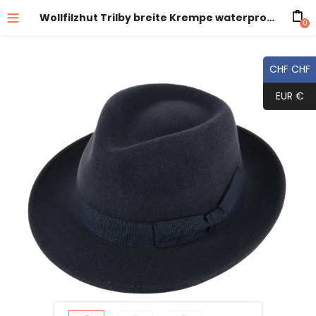
Wollfilzhut Trilby breite Krempe waterproof und crushable
0
CHF CHF
EUR €