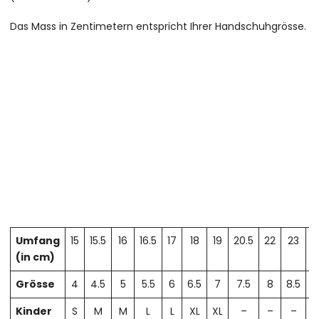
Das Mass in Zentimetern entspricht Ihrer Handschuhgrösse.
Umfang
15
15.5
16
16.5
17
18
19
20.5
22
23
2
(in cm)
Grösse
4
4.5
5
5.5
6
6.5
7
7.5
8
8.5
Kinder
S
M
M
L
L
XL
XL
–
–
–