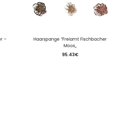
N
AUSFÜHRUNG WÄHLEN
r –
Haarspange “Freiamt Fischbacher
Panam
Moos„
95.43
€