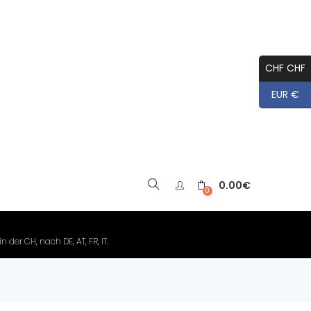
CHF CHF
EUR €
0.00
€
▼
0
der CH, nach DE, AT, FR, IT.