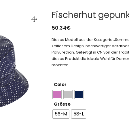
Fischerhut gepunk
50.34
€
Dieses Modell aus der Kategorie „Somm
zeitlosem Design, hochwertiger Verarbeit
Polyurethan. Gefertigt in CN von der Tra
dieses Produkt die ideale Wahl für Damen, 
möchten.
Color
Grösse
56-M
58-L