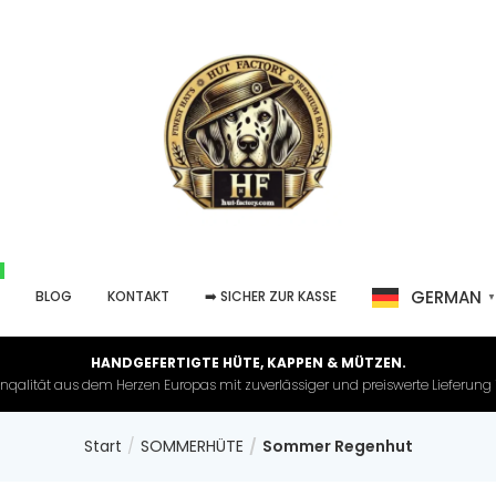
GERMAN
P
BLOG
KONTAKT
➡️ SICHER ZUR KASSE
HANDGEFERTIGTE HÜTE, KAPPEN & MÜTZEN.
nqalität aus dem Herzen Europas mit zuverlässiger und preiswerte Lieferung in 
Start
SOMMERHÜTE
Sommer Regenhut