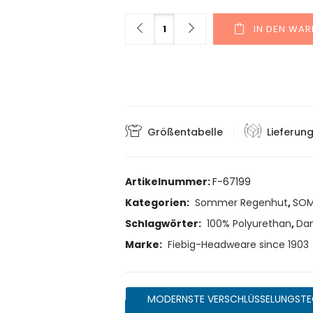
Menge
IN DEN WA
Größentabelle
Lieferun
Artikelnummer:
F-67199
Kategorien:
Sommer Regenhut
,
SOM
Schlagwörter:
100% Polyurethan
,
Da
Marke:
Fiebig-Headweare since 1903
MODERNSTE VERSCHLÜSSELUNGSTE