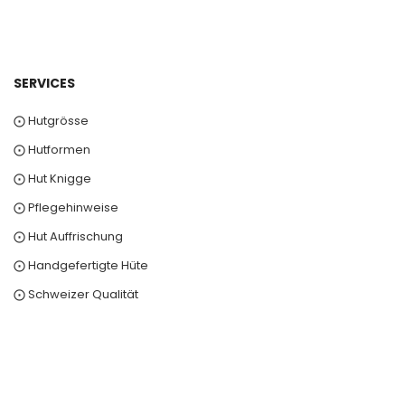
SERVICES
⨀ Hutgrösse
⨀ Hutformen
⨀ Hut Knigge
⨀ Pflegehinweise
⨀ Hut Auffrischung
⨀ Handgefertigte Hüte
⨀ Schweizer Qualität
0