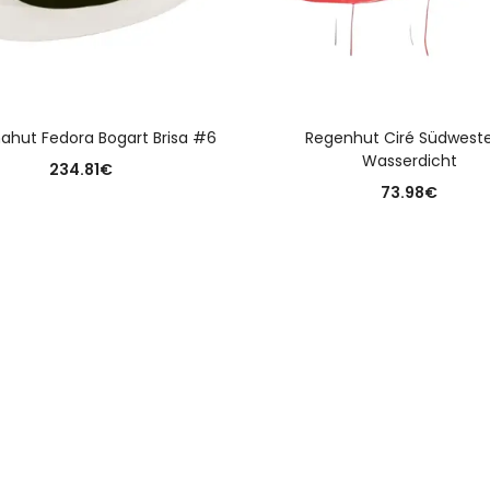
AUSFÜHRUNG WÄHLEN
AUSFÜHRUNG WÄHLE
hut Fedora Bogart Brisa #6
Regenhut Ciré Südweste
Wasserdicht
234.81
€
73.98
€