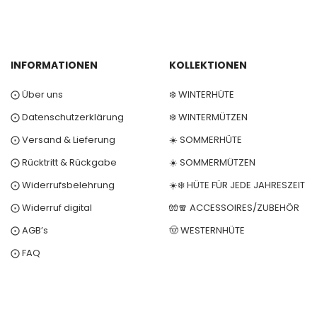
INFORMATIONEN
KOLLEKTIONEN
⨀ Über uns
❄️ WINTERHÜTE
⨀ Datenschutzerklärung
❄️ WINTERMÜTZEN
⨀ Versand & Lieferung
☀️ SOMMERHÜTE
⨀ Rücktritt & Rückgabe
☀️ SOMMERMÜTZEN
⨀ Widerrufsbelehrung
☀️❄️ HÜTE FÜR JEDE JAHRESZEIT
⨀ Widerruf digital
🧤🧣 ACCESSOIRES/ZUBEHÖR
⨀ AGB’s
🤠 WESTERNHÜTE
⨀ FAQ