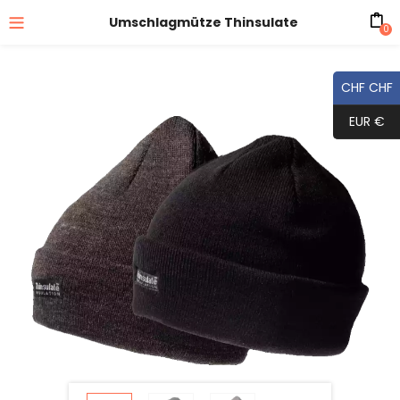
Umschlagmütze Thinsulate
0
CHF CHF
EUR €