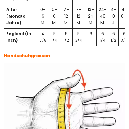
Alter
0–
0–
7–
7–
13–
24–
4–
4–
(Monate,
6
6
12
12
24
48
8
8 J.
Jahre)
M.
M.
M.
M.
M.
M.
J.
England (in
4
5
5
5
6
6
6
6
inch)
7/8
1/4
1/2
3/4
1/4
1/2
3/4
Handschuhgrössen