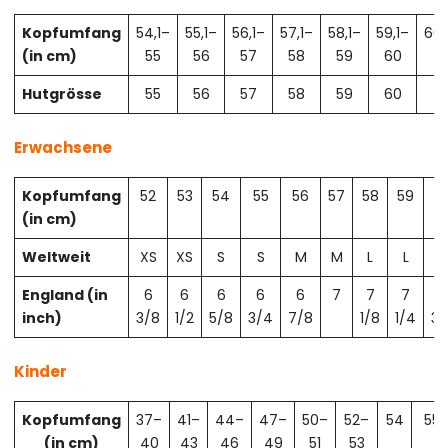
Kopfumfang
54,1–
55,1–
56,1–
57,1–
58,1–
59,1–
60,
(in cm)
55
56
57
58
59
60
61
Hutgrösse
55
56
57
58
59
60
61
Erwachsene
Kopfumfang
52
53
54
55
56
57
58
59
6
(in cm)
Weltweit
XS
XS
S
S
M
M
L
L
X
England (in
6
6
6
6
6
7
7
7
7
inch)
3/8
1/2
5/8
3/4
7/8
1/8
1/4
3/
Kinder
Kopfumfang
37–
41–
44–
47–
50–
52–
54
55
(in cm)
40
43
46
49
51
53