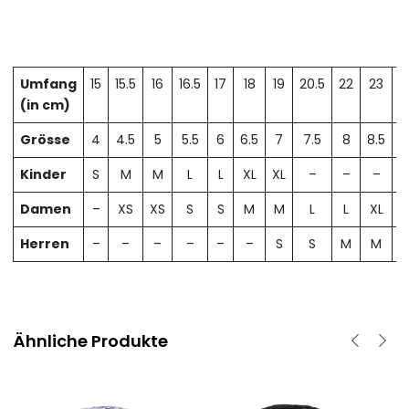
Umfang
15
15.5
16
16.5
17
18
19
20.5
22
23
2
(in cm)
Grösse
4
4.5
5
5.5
6
6.5
7
7.5
8
8.5
Kinder
S
M
M
L
L
XL
XL
–
–
–
Damen
–
XS
XS
S
S
M
M
L
L
XL
X
Herren
–
–
–
–
–
–
S
S
M
M
Ähnliche Produkte