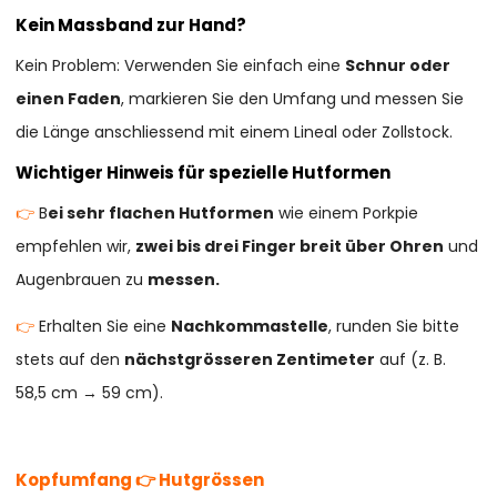
Kein Massband zur Hand?
Kein Problem: Verwenden Sie einfach eine
Schnur oder
einen Faden
, markieren Sie den Umfang und messen Sie
die Länge anschliessend mit einem Lineal oder Zollstock.
Wichtiger Hinweis für spezielle Hutformen
👉
B
ei sehr flachen Hutformen
wie einem Porkpie
empfehlen wir,
zwei bis drei Finger breit über Ohren
und
Augenbrauen zu
messen.
👉
Erhalten Sie eine
Nachkommastelle
, runden Sie bitte
stets auf den
nächstgrösseren Zentimeter
auf (z. B.
58,5 cm → 59 cm).
Kopfumfang 👉 Hutgrössen