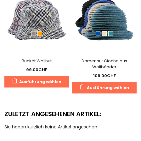
Bucket Wollhut
Damenhut Cloche aus
Wollbänder
99.00
CHF
109.00
CHF
Dieses
Ausführung wählen
D
Produkt
Ausführung wählen
P
weist
we
mehrere
m
Varianten
ZULETZT ANGESEHENEN ARTIKEL:
V
auf.
au
Die
Sie haben kürzlich keine Artikel angesehen!
D
Optionen
O
können