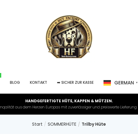
GERMAN
P
BLOG
KONTAKT
➡️ SICHER ZUR KASSE
HANDGEFERTIGTE HÜTE, KAPPEN & MÜTZEN.
nqalität aus dem Herzen Europas mit zuverlässiger und preiswerte Lieferung in 
Start
SOMMERHÜTE
Trilby Hüte