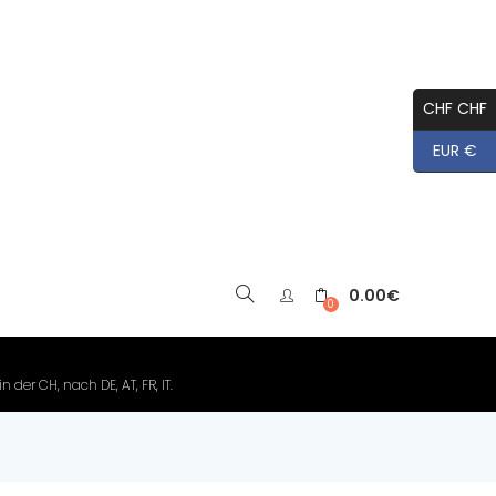
CHF CHF
EUR €
0.00
€
▼
0
der CH, nach DE, AT, FR, IT.