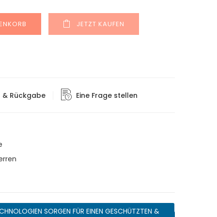
Alternative:
RENKORB
JETZT KAUFEN
g & Rückgabe
Eine Frage stellen
e
erren
CHNOLOGIEN SORGEN FÜR EINEN GESCHÜTZTEN &