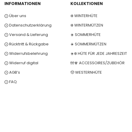
INFORMATIONEN
KOLLEKTIONEN
⨀ Über uns
❄️ WINTERHÜTE
⨀ Datenschutzerklärung
❄️ WINTERMÜTZEN
⨀ Versand & Lieferung
☀️ SOMMERHÜTE
⨀ Rücktritt & Rückgabe
☀️ SOMMERMÜTZEN
⨀ Widerrufsbelehrung
☀️❄️ HÜTE FÜR JEDE JAHRESZEIT
⨀ Widerruf digital
🧤🧣 ACCESSOIRES/ZUBEHÖR
⨀ AGB’s
🤠 WESTERNHÜTE
⨀ FAQ