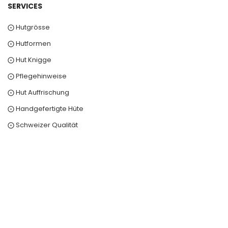
SERVICES
⨀ Hutgrösse
⨀ Hutformen
⨀ Hut Knigge
⨀ Pflegehinweise
⨀ Hut Auffrischung
⨀ Handgefertigte Hüte
⨀ Schweizer Qualität
0