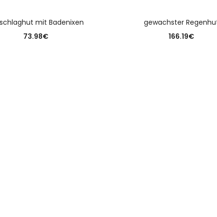
AUSFÜHRUNG WÄHLEN
AUSFÜHRUNG WÄHLE
schlaghut mit Badenixen
gewachster Regenhu
73.98
€
166.19
€