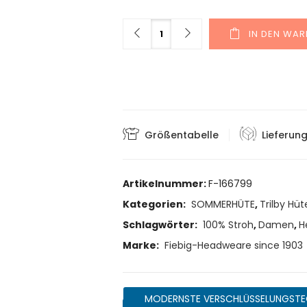
Menge
IN DEN WA
Größentabelle
Lieferun
Artikelnummer:
F-166799
Kategorien:
SOMMERHÜTE
,
Trilby Hüt
Schlagwörter:
100% Stroh
,
Damen
,
H
Marke:
Fiebig-Headweare since 1903
MODERNSTE VERSCHLÜSSELUNGSTE