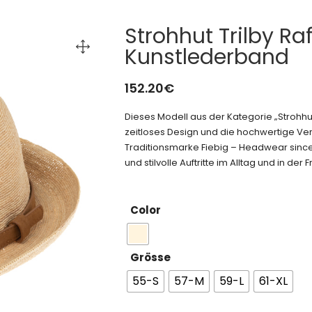
Strohhut Trilby Ra
Kunstlederband
152.20
€
Dieses Modell aus der Kategorie „Stroh
zeitloses Design und die hochwertige Ver
Traditionsmarke Fiebig – Headwear since
und stilvolle Auftritte im Alltag und in der Fr
Color
Grösse
55-S
57-M
59-L
61-XL