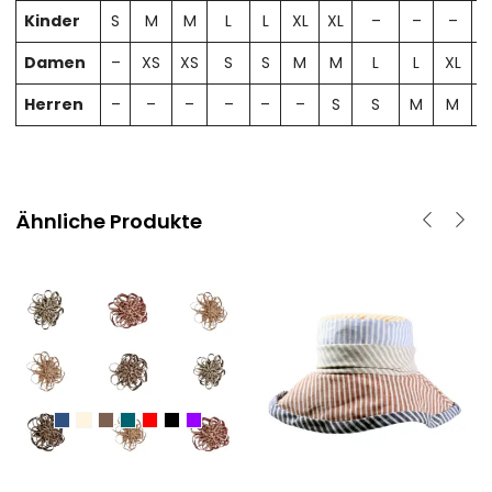
Kinder
S
M
M
L
L
XL
XL
–
–
–
Damen
–
XS
XS
S
S
M
M
L
L
XL
X
Herren
–
–
–
–
–
–
S
S
M
M
Ähnliche Produkte