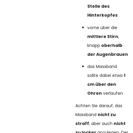
Stelle des
Hinterkopfes
vorne über die
mittlere Stirn
,
knapp
oberhalb
der Augenbrauen
das Massband
sollte dabei etwa
1
cm über den
Ohren
verlaufen
Achten Sie darauf, das
Massband
nicht zu
straff
, aber auch
nicht
zu locker
anzulegen. Der