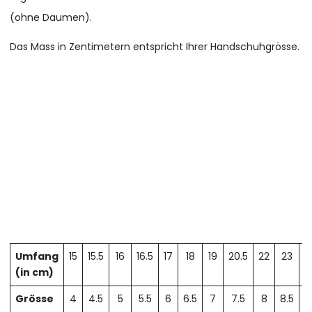
(ohne Daumen).
Das Mass in Zentimetern entspricht Ihrer Handschuhgrösse.
Umfang
15
15.5
16
16.5
17
18
19
20.5
22
23
2
(in cm)
Grösse
4
4.5
5
5.5
6
6.5
7
7.5
8
8.5