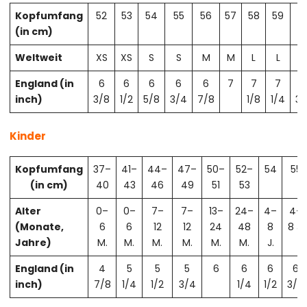
Kopfumfang
52
53
54
55
56
57
58
59
6
(in cm)
Weltweit
XS
XS
S
S
M
M
L
L
X
England (in
6
6
6
6
6
7
7
7
7
inch)
3/8
1/2
5/8
3/4
7/8
1/8
1/4
3/
Kinder
Kopfumfang
37–
41–
44–
47–
50–
52–
54
55
(in cm)
40
43
46
49
51
53
Alter
0–
0–
7–
7–
13–
24–
4–
4–
(Monate,
6
6
12
12
24
48
8
8 J.
Jahre)
M.
M.
M.
M.
M.
M.
J.
England (in
4
5
5
5
6
6
6
6
inch)
7/8
1/4
1/2
3/4
1/4
1/2
3/4