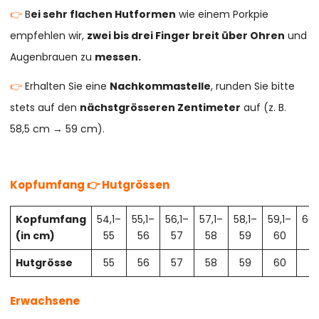
👉
B
ei sehr flachen Hutformen
wie einem Porkpie
empfehlen wir,
zwei bis drei Finger breit über Ohren
und
Augenbrauen zu
messen.
👉
Erhalten Sie eine
Nachkommastelle
, runden Sie bitte
stets auf den
nächstgrösseren Zentimeter
auf (z. B.
58,5 cm → 59 cm).
Kopfumfang 👉 Hutgrössen
Kopfumfang
54,1–
55,1–
56,1–
57,1–
58,1–
59,1–
60,
(in cm)
55
56
57
58
59
60
61
Hutgrösse
55
56
57
58
59
60
61
Erwachsene