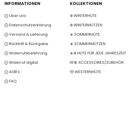
INFORMATIONEN
KOLLEKTIONEN
⨀ Über uns
❄️ WINTERHÜTE
⨀ Datenschutzerklärung
❄️ WINTERMÜTZEN
⨀ Versand & Lieferung
☀️ SOMMERHÜTE
⨀ Rücktritt & Rückgabe
☀️ SOMMERMÜTZEN
⨀ Widerrufsbelehrung
☀️❄️ HÜTE FÜR JEDE JAHRESZEIT
⨀ Widerruf digital
🧤🧣 ACCESSOIRES/ZUBEHÖR
⨀ AGB’s
🤠 WESTERNHÜTE
⨀ FAQ