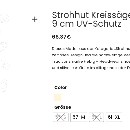
Strohhut Kreissäg
9 cm UV-Schutz
66.37
€
Dieses Modell aus der Kategorie „Stroh
zeitloses Design und die hochwertige Ver
Traditionsmarke Fiebig – Headwear since
und stilvolle Auftritte im Alltag und in der Fr
Color
Grösse
55-S
57-M
59-L
61-XL