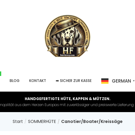
GERMAN
P
BLOG
KONTAKT
➡️ SICHER ZUR KASSE
HANDGEFERTIGTE HÜTE, KAPPEN & MÜTZEN.
nqalität aus dem Herzen Europas mit zuverlässiger und preiswerte Lieferung in 
Start
SOMMERHÜTE
Canotier/Boater/Kreissäge