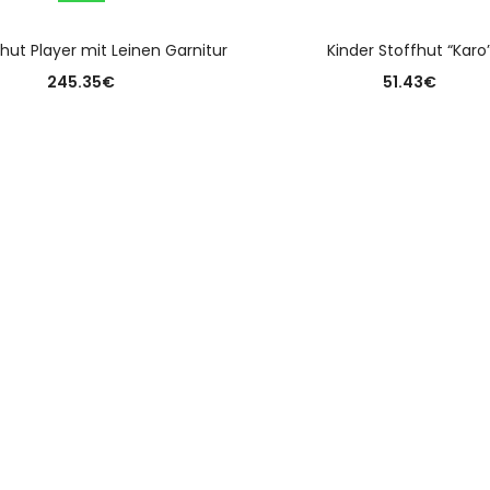
AUSFÜHRUNG WÄHLEN
AUSFÜHRUNG WÄHLE
t Player mit Leinen Garnitur
Kinder Stoffhut “Karo
245.35
€
51.43
€