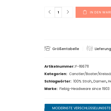
Menge
IN DEN WA
Größentabelle
Lieferun
Artikelnummer:
F-166711
Kategorien:
Canotier/Boater/Kreiss
Schlagwörter:
100% Stroh
,
Damen
,
H
Marke:
Fiebig-Headweare since 1903
MODERNSTE VERSCHLÜSSELUNGSTE