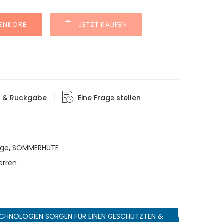
Alternative:
RENKORB
JETZT KAUFEN
g & Rückgabe
Eine Frage stellen
äge
,
SOMMERHÜTE
erren
CHNOLOGIEN SORGEN FÜR EINEN GESCHÜTZTEN &