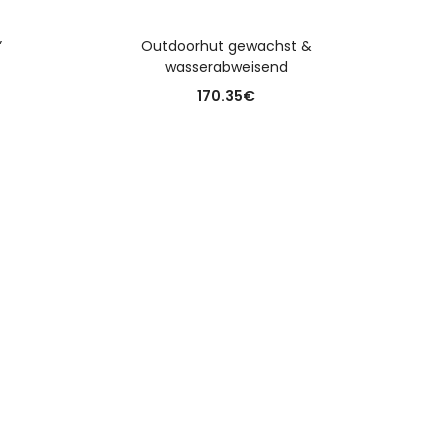
N
AUSFÜHRUNG WÄHLEN
”
Outdoorhut gewachst &
wasserabweisend
170.35
€