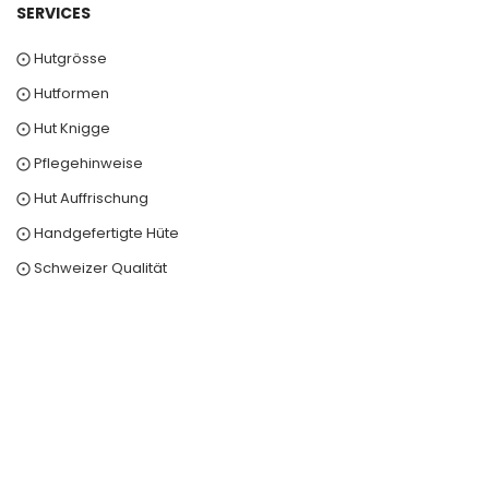
SERVICES
⨀ Hutgrösse
⨀ Hutformen
⨀ Hut Knigge
⨀ Pflegehinweise
⨀ Hut Auffrischung
⨀ Handgefertigte Hüte
⨀ Schweizer Qualität
0