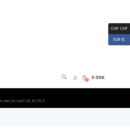
CHF CHF
EUR €
0.00
€
▼
0
der CH, nach DE, AT, FR, IT.