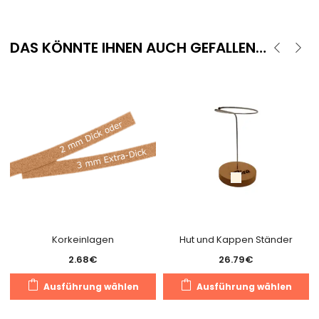
DAS KÖNNTE IHNEN AUCH GEFALLEN…
Korkeinlagen
Hut und Kappen Ständer
2.68
€
26.79
€
Dieses
D
Ausführung wählen
Ausführung wählen
Produkt
P
weist
we