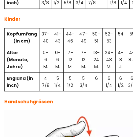
inch)
3/8
1/2
5/8
3/4
7/8
1/8
1/4
3/
Kinder
Kopfumfang
37–
41–
44–
47–
50–
52–
54
55
(in cm)
40
43
46
49
51
53
Alter
0–
0–
7–
7–
13–
24–
4–
4–
(Monate,
6
6
12
12
24
48
8
8 J.
Jahre)
M.
M.
M.
M.
M.
M.
J.
England (in
4
5
5
5
6
6
6
6
inch)
7/8
1/4
1/2
3/4
1/4
1/2
3/4
Handschuhgrössen