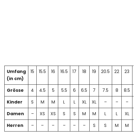
Umfang
15
15.5
16
16.5
17
18
19
20.5
22
23
2
(in cm)
Grösse
4
4.5
5
5.5
6
6.5
7
7.5
8
8.5
Kinder
S
M
M
L
L
XL
XL
–
–
–
Damen
–
XS
XS
S
S
M
M
L
L
XL
X
Herren
–
–
–
–
–
–
S
S
M
M