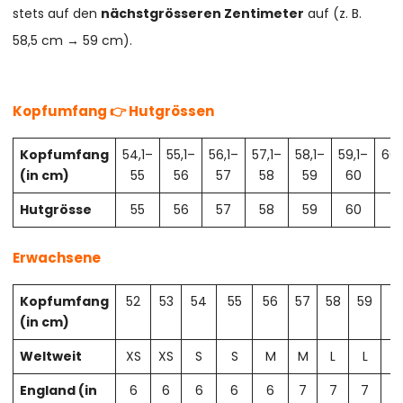
stets auf den
nächstgrösseren Zentimeter
auf (z. B.
58,5 cm → 59 cm).
Kopfumfang 👉 Hutgrössen
Kopfumfang
54,1–
55,1–
56,1–
57,1–
58,1–
59,1–
60,
(in cm)
55
56
57
58
59
60
61
Hutgrösse
55
56
57
58
59
60
61
Erwachsene
Kopfumfang
52
53
54
55
56
57
58
59
6
(in cm)
Weltweit
XS
XS
S
S
M
M
L
L
X
England (in
6
6
6
6
6
7
7
7
7