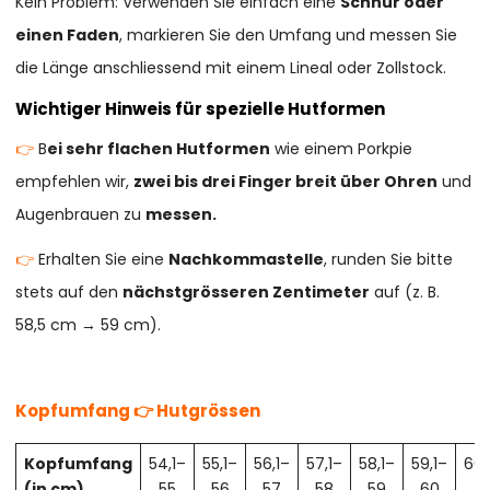
Kein Problem: Verwenden Sie einfach eine
Schnur oder
einen Faden
, markieren Sie den Umfang und messen Sie
die Länge anschliessend mit einem Lineal oder Zollstock.
Wichtiger Hinweis für spezielle Hutformen
👉
B
ei sehr flachen Hutformen
wie einem Porkpie
empfehlen wir,
zwei bis drei Finger breit über Ohren
und
Augenbrauen zu
messen.
👉
Erhalten Sie eine
Nachkommastelle
, runden Sie bitte
stets auf den
nächstgrösseren Zentimeter
auf (z. B.
58,5 cm → 59 cm).
Kopfumfang 👉 Hutgrössen
Kopfumfang
54,1–
55,1–
56,1–
57,1–
58,1–
59,1–
60,
(in cm)
55
56
57
58
59
60
61