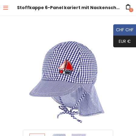
Stoffkappe 6-Panel kariert mit Nackenschutz und Band
0
CHF CHF
EUR €