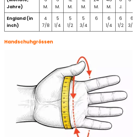
Jahre)
M.
M.
M.
M.
M.
M.
J.
England (in
4
5
5
5
6
6
6
6
inch)
7/8
1/4
1/2
3/4
1/4
1/2
3/4
Handschuhgrössen