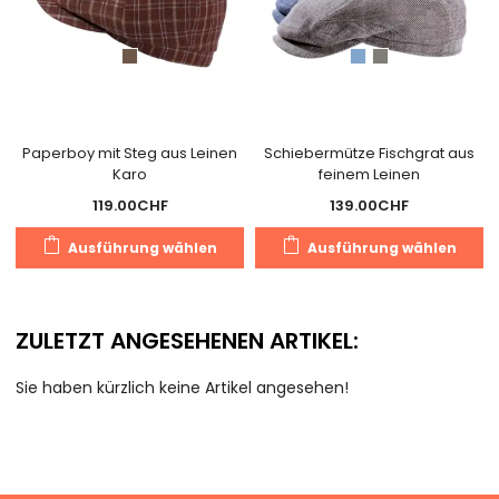
Paperboy mit Steg aus Leinen
Schiebermütze Fischgrat aus
Karo
feinem Leinen
119.00
CHF
139.00
CHF
Dieses
D
Ausführung wählen
Ausführung wählen
Produkt
P
weist
we
mehrere
m
ZULETZT ANGESEHENEN ARTIKEL:
Varianten
V
auf.
au
Sie haben kürzlich keine Artikel angesehen!
Die
D
Optionen
O
können
k
auf
a
der
d