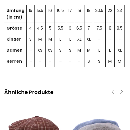
Umfang
15
15.5
16
16.5
17
18
19
20.5
22
23
2
(in cm)
Grösse
4
4.5
5
5.5
6
6.5
7
7.5
8
8.5
Kinder
S
M
M
L
L
XL
XL
–
–
–
Damen
–
XS
XS
S
S
M
M
L
L
XL
X
Herren
–
–
–
–
–
–
S
S
M
M
Ähnliche Produkte