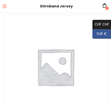
Stirnband Jersey
0
CHF CHF
EUR €