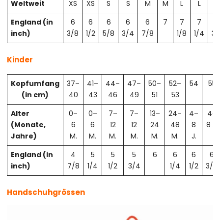
Weltweit
XS
XS
S
S
M
M
L
L
X
England (in
6
6
6
6
6
7
7
7
7
inch)
3/8
1/2
5/8
3/4
7/8
1/8
1/4
3/
Kinder
Kopfumfang
37–
41–
44–
47–
50–
52–
54
55
(in cm)
40
43
46
49
51
53
Alter
0–
0–
7–
7–
13–
24–
4–
4–
(Monate,
6
6
12
12
24
48
8
8 J.
Jahre)
M.
M.
M.
M.
M.
M.
J.
England (in
4
5
5
5
6
6
6
6
inch)
7/8
1/4
1/2
3/4
1/4
1/2
3/4
Handschuhgrössen