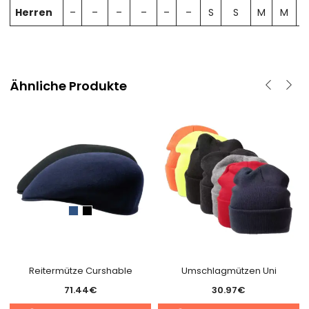
Herren
–
–
–
–
–
–
S
S
M
M
Ähnliche Produkte
Reitermütze Curshable
Umschlagmützen Uni
71.44
€
30.97
€