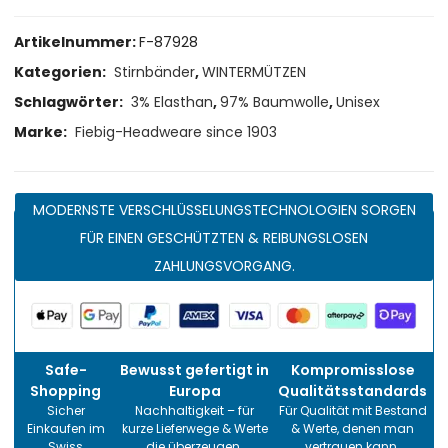
Artikelnummer:
F-87928
Kategorien:
Stirnbänder
,
WINTERMÜTZEN
Schlagwörter:
3% Elasthan
,
97% Baumwolle
,
Unisex
Marke:
Fiebig-Headweare since 1903
MODERNSTE VERSCHLÜSSELUNGSTECHNOLOGIEN SORGEN
FÜR EINEN GESCHÜTZTEN & REIBUNGSLOSEN
ZAHLUNGSVORGANG.
Safe-
Bewusst gefertigt in
Kompromisslose
Shopping
Europa
Qualitätsstandards
Sicher
Nachhaltigkeit – für
Für Qualität mit Bestand
Einkaufen im
kurze Lieferwege & Werte
& Werte, denen man
Swiss
die überzeugen.
vertrauen kann.