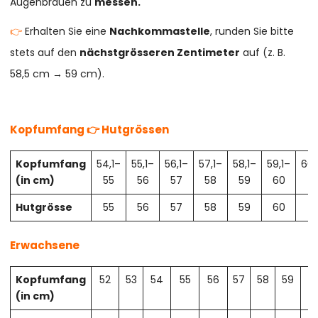
Augenbrauen zu
messen.
👉
Erhalten Sie eine
Nachkommastelle
, runden Sie bitte
stets auf den
nächstgrösseren Zentimeter
auf (z. B.
58,5 cm → 59 cm).
Kopfumfang 👉 Hutgrössen
Kopfumfang
54,1–
55,1–
56,1–
57,1–
58,1–
59,1–
60,
(in cm)
55
56
57
58
59
60
61
Hutgrösse
55
56
57
58
59
60
61
Erwachsene
Kopfumfang
52
53
54
55
56
57
58
59
6
(in cm)