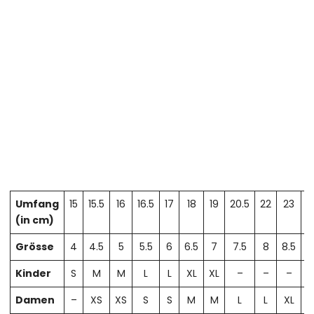
Umfang
15
15.5
16
16.5
17
18
19
20.5
22
23
2
(in cm)
Grösse
4
4.5
5
5.5
6
6.5
7
7.5
8
8.5
Kinder
S
M
M
L
L
XL
XL
–
–
–
Damen
–
XS
XS
S
S
M
M
L
L
XL
X