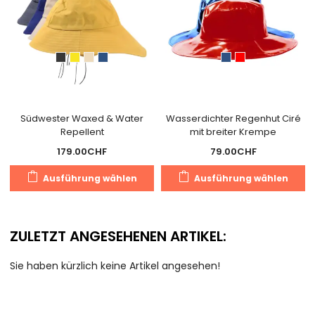
Südwester Waxed & Water
Wasserdichter Regenhut Ciré
Repellent
mit breiter Krempe
179.00
CHF
79.00
CHF
Dieses
D
Ausführung wählen
Ausführung wählen
Produkt
P
weist
we
mehrere
m
ZULETZT ANGESEHENEN ARTIKEL:
Varianten
V
auf.
au
Sie haben kürzlich keine Artikel angesehen!
Die
D
Optionen
O
können
k