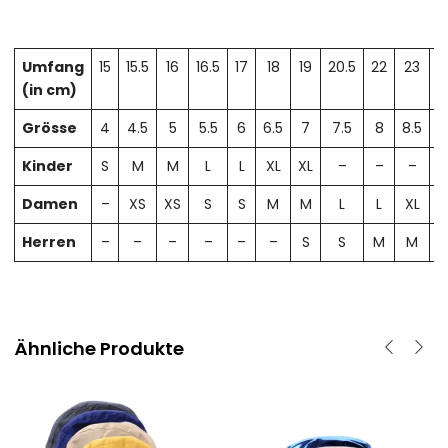
Umfang
15
15.5
16
16.5
17
18
19
20.5
22
23
2
(in cm)
Grösse
4
4.5
5
5.5
6
6.5
7
7.5
8
8.5
Kinder
S
M
M
L
L
XL
XL
–
–
–
Damen
–
XS
XS
S
S
M
M
L
L
XL
X
Herren
–
–
–
–
–
–
S
S
M
M
Ähnliche Produkte