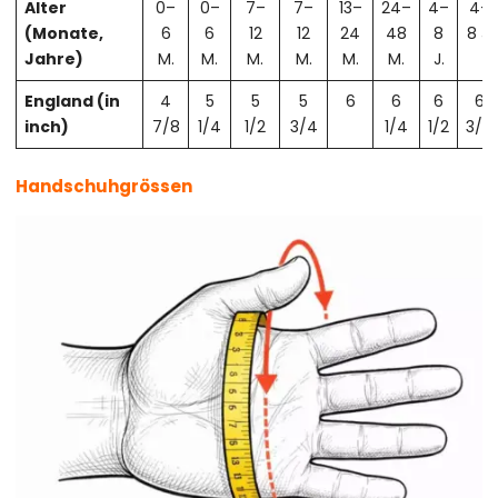
Alter
0–
0–
7–
7–
13–
24–
4–
4–
(Monate,
6
6
12
12
24
48
8
8 J.
Jahre)
M.
M.
M.
M.
M.
M.
J.
England (in
4
5
5
5
6
6
6
6
inch)
7/8
1/4
1/2
3/4
1/4
1/2
3/4
Handschuhgrössen