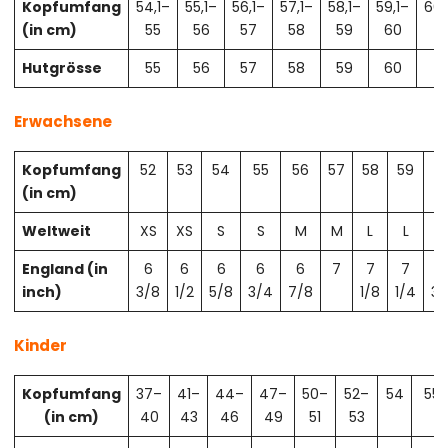
Kopfumfang
54,1–
55,1–
56,1–
57,1–
58,1–
59,1–
60,
(in cm)
55
56
57
58
59
60
61
Hutgrösse
55
56
57
58
59
60
61
Erwachsene
Kopfumfang
52
53
54
55
56
57
58
59
6
(in cm)
Weltweit
XS
XS
S
S
M
M
L
L
X
England (in
6
6
6
6
6
7
7
7
7
inch)
3/8
1/2
5/8
3/4
7/8
1/8
1/4
3/
Kinder
Kopfumfang
37–
41–
44–
47–
50–
52–
54
55
(in cm)
40
43
46
49
51
53