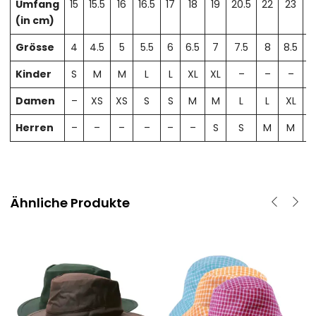
Umfang
15
15.5
16
16.5
17
18
19
20.5
22
23
2
(in cm)
Grösse
4
4.5
5
5.5
6
6.5
7
7.5
8
8.5
Kinder
S
M
M
L
L
XL
XL
–
–
–
Damen
–
XS
XS
S
S
M
M
L
L
XL
X
Herren
–
–
–
–
–
–
S
S
M
M
Ähnliche Produkte