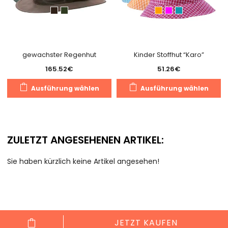
gewachster Regenhut
Kinder Stoffhut “Karo”
165.52
€
51.26
€
Dieses
D
Ausführung wählen
Ausführung wählen
Produkt
P
weist
we
mehrere
m
Varianten
V
ZULETZT ANGESEHENEN ARTIKEL:
auf.
au
Die
D
Sie haben kürzlich keine Artikel angesehen!
Optionen
O
können
k
auf
a
der
d
Produktseite
Pr
JETZT KAUFEN
gewählt
g