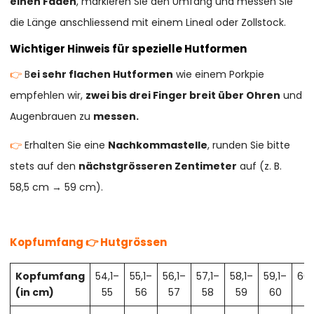
einen Faden
, markieren Sie den Umfang und messen Sie
die Länge anschliessend mit einem Lineal oder Zollstock.
Wichtiger Hinweis für spezielle Hutformen
👉
B
ei sehr flachen Hutformen
wie einem Porkpie
empfehlen wir,
zwei bis drei Finger breit über Ohren
und
Augenbrauen zu
messen.
👉
Erhalten Sie eine
Nachkommastelle
, runden Sie bitte
stets auf den
nächstgrösseren Zentimeter
auf (z. B.
58,5 cm → 59 cm).
Kopfumfang 👉 Hutgrössen
Kopfumfang
54,1–
55,1–
56,1–
57,1–
58,1–
59,1–
60,
(in cm)
55
56
57
58
59
60
61