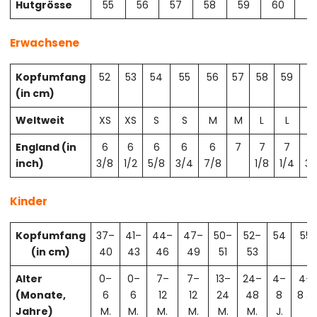
Hutgrösse
55
56
57
58
59
60
61
Erwachsene
Kopfumfang
52
53
54
55
56
57
58
59
6
(in cm)
Weltweit
XS
XS
S
S
M
M
L
L
X
England (in
6
6
6
6
6
7
7
7
7
inch)
3/8
1/2
5/8
3/4
7/8
1/8
1/4
3/
Kinder
Kopfumfang
37–
41–
44–
47–
50–
52–
54
55
(in cm)
40
43
46
49
51
53
Alter
0–
0–
7–
7–
13–
24–
4–
4–
(Monate,
6
6
12
12
24
48
8
8 J.
Jahre)
M.
M.
M.
M.
M.
M.
J.