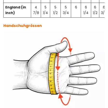
England (in
4
5
5
5
6
6
6
6
inch)
7/8
1/4
1/2
3/4
1/4
1/2
3/4
Handschuhgrössen