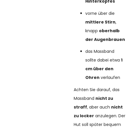
Hinterkopfes
vorne über die
mittlere Stirn
,
knapp
oberhalb
der Augenbrauen
das Massband
sollte dabei etwa
1
cm über den
Ohren
verlaufen
Achten Sie darauf, das
Massband
nicht zu
straff
, aber auch
nicht
zu locker
anzulegen. Der
Hut soll später bequem