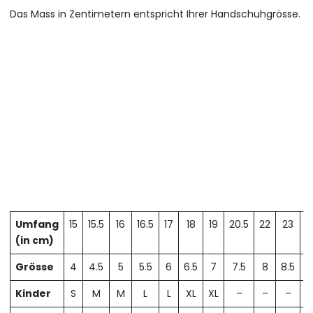
Das Mass in Zentimetern entspricht Ihrer Handschuhgrösse.
Umfang
15
15.5
16
16.5
17
18
19
20.5
22
23
2
(in cm)
Grösse
4
4.5
5
5.5
6
6.5
7
7.5
8
8.5
Kinder
S
M
M
L
L
XL
XL
–
–
–