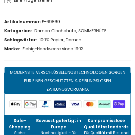
Eine Frage stellen
Artikelnummer:
F-69860
Kategorien:
Damen Clochehüte
,
SOMMERHÜTE
Schlagwörter:
100% Papier
,
Damen
Marke:
Fiebig-Headweare since 1903
MODERNSTE VERSCHLÜSSELUNGSTECHNOLOGIEN SORGEN
FÜR EINEN GESCHÜTZTEN & REIBUNGSLOSEN
ZAHLUNGSVORGANG.
Safe-
Bewusst gefertigt in
Kompromisslose
Shopping
Europa
Qualitätsstandards
Sicher
Nachhaltigkeit – für
Für Qualität mit Bestand