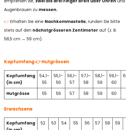
empfehlen wir,
zwei bis drei Finger breit über Ohren
und
Augenbrauen zu
messen.
👉
Erhalten Sie eine
Nachkommastelle
, runden Sie bitte
stets auf den
nächstgrösseren Zentimeter
auf (z. B.
58,5 cm → 59 cm).
Kopfumfang 👉 Hutgrössen
Kopfumfang
54,1–
55,1–
56,1–
57,1–
58,1–
59,1–
60,
(in cm)
55
56
57
58
59
60
61
Hutgrösse
55
56
57
58
59
60
61
Erwachsene
Kopfumfang
52
53
54
55
56
57
58
59
6
(in cm)