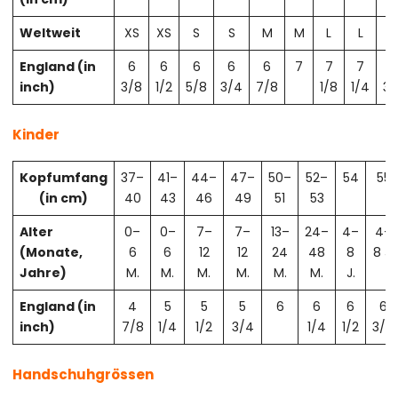
Weltweit
XS
XS
S
S
M
M
L
L
X
England (in
6
6
6
6
6
7
7
7
7
inch)
3/8
1/2
5/8
3/4
7/8
1/8
1/4
3/
Kinder
Kopfumfang
37–
41–
44–
47–
50–
52–
54
55
(in cm)
40
43
46
49
51
53
Alter
0–
0–
7–
7–
13–
24–
4–
4–
(Monate,
6
6
12
12
24
48
8
8 J.
Jahre)
M.
M.
M.
M.
M.
M.
J.
England (in
4
5
5
5
6
6
6
6
inch)
7/8
1/4
1/2
3/4
1/4
1/2
3/4
Handschuhgrössen