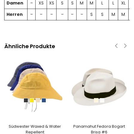
Damen
–
XS
XS
S
S
M
M
L
L
XL
X
Herren
–
–
–
–
–
–
S
S
M
M
Ähnliche Produkte
Südwester Waxed & Water
Panamahut Fedora Bogart
Repellent
Brisa #6