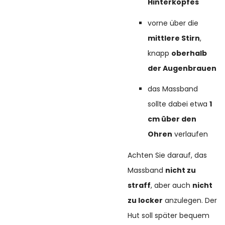
Hinterkopfes
vorne über die
mittlere Stirn
,
knapp
oberhalb
der Augenbrauen
das Massband
sollte dabei etwa
1
cm über den
Ohren
verlaufen
Achten Sie darauf, das
Massband
nicht zu
straff
, aber auch
nicht
zu locker
anzulegen. Der
Hut soll später bequem