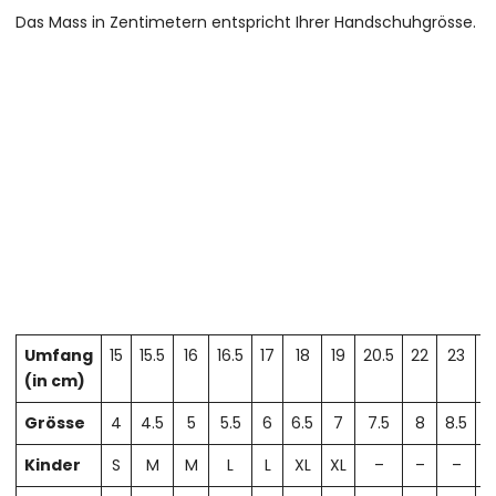
Das Mass in Zentimetern entspricht Ihrer Handschuhgrösse.
Umfang
15
15.5
16
16.5
17
18
19
20.5
22
23
2
(in cm)
Grösse
4
4.5
5
5.5
6
6.5
7
7.5
8
8.5
Kinder
S
M
M
L
L
XL
XL
–
–
–