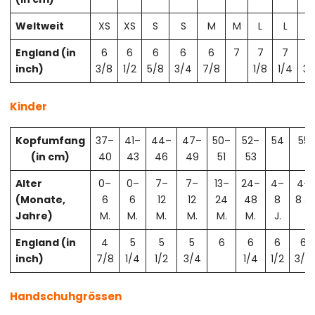
Weltweit
XS
XS
S
S
M
M
L
L
X
England (in
6
6
6
6
6
7
7
7
7
inch)
3/8
1/2
5/8
3/4
7/8
1/8
1/4
3/
Kinder
Kopfumfang
37–
41–
44–
47–
50–
52–
54
55
(in cm)
40
43
46
49
51
53
Alter
0–
0–
7–
7–
13–
24–
4–
4–
(Monate,
6
6
12
12
24
48
8
8 J.
Jahre)
M.
M.
M.
M.
M.
M.
J.
England (in
4
5
5
5
6
6
6
6
inch)
7/8
1/4
1/2
3/4
1/4
1/2
3/4
Handschuhgrössen