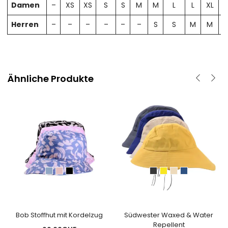
Damen
–
XS
XS
S
S
M
M
L
L
XL
X
Herren
–
–
–
–
–
–
S
S
M
M
Ähnliche Produkte
Bob Stoffhut mit Kordelzug
Südwester Waxed & Water
Repellent