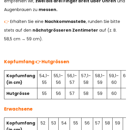
empfehlen wir,
zwei bis drei Finger breit über Ohren
und
Augenbrauen zu
messen.
👉
Erhalten Sie eine
Nachkommastelle
, runden Sie bitte
stets auf den
nächstgrösseren Zentimeter
auf (z. B.
58,5 cm → 59 cm).
Kopfumfang 👉 Hutgrössen
Kopfumfang
54,1–
55,1–
56,1–
57,1–
58,1–
59,1–
60,
(in cm)
55
56
57
58
59
60
61
Hutgrösse
55
56
57
58
59
60
61
Erwachsene
Kopfumfang
52
53
54
55
56
57
58
59
6
(in cm)