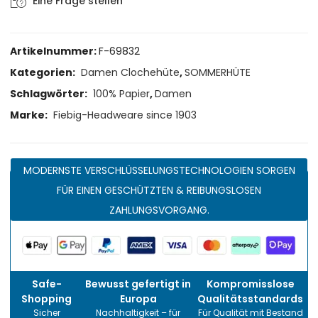
Eine Frage stellen
Artikelnummer:
F-69832
Kategorien:
Damen Clochehüte
,
SOMMERHÜTE
Schlagwörter:
100% Papier
,
Damen
Marke:
Fiebig-Headweare since 1903
MODERNSTE VERSCHLÜSSELUNGSTECHNOLOGIEN SORGEN
FÜR EINEN GESCHÜTZTEN & REIBUNGSLOSEN
ZAHLUNGSVORGANG.
Safe-
Bewusst gefertigt in
Kompromisslose
Shopping
Europa
Qualitätsstandards
Sicher
Nachhaltigkeit – für
Für Qualität mit Bestand