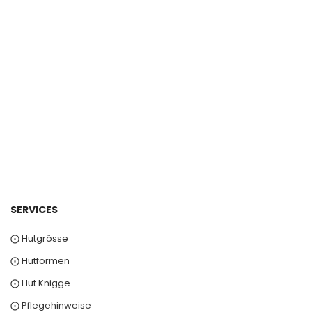
SERVICES
⨀ Hutgrösse
⨀ Hutformen
⨀ Hut Knigge
⨀ Pflegehinweise