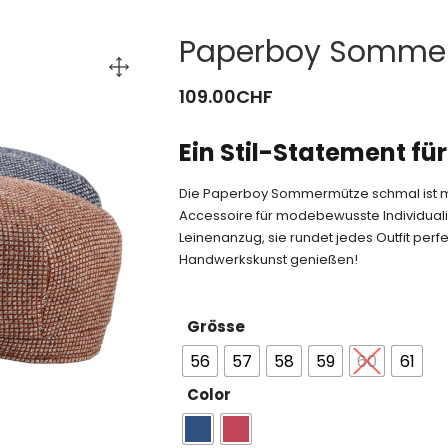
Paperboy Somme
109.00
CHF
Ein Stil-Statement fü
Die Paperboy Sommermütze schmal ist mehr
Accessoire für modebewusste Individuali
Leinenanzug, sie rundet jedes Outfit perfe
Handwerkskunst genießen!
Grösse
56
57
58
59
60
61
Color