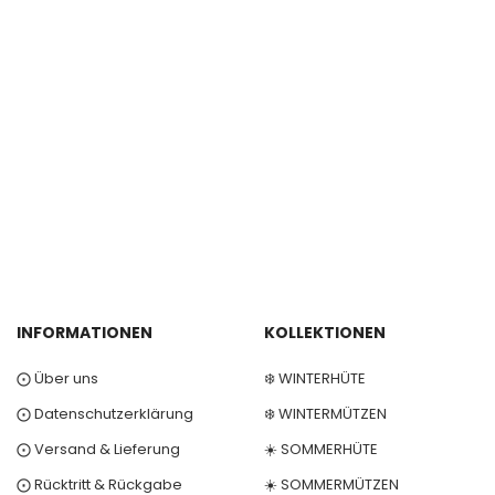
INFORMATIONEN
KOLLEKTIONEN
⨀ Über uns
❄️ WINTERHÜTE
⨀ Datenschutzerklärung
❄️ WINTERMÜTZEN
⨀ Versand & Lieferung
☀️ SOMMERHÜTE
⨀ Rücktritt & Rückgabe
☀️ SOMMERMÜTZEN