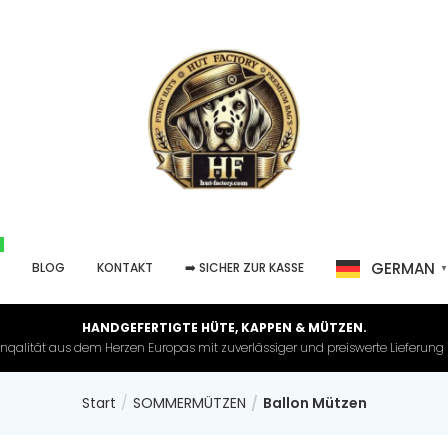
GERMAN
P
BLOG
KONTAKT
➡️ SICHER ZUR KASSE
HANDGEFERTIGTE HÜTE, KAPPEN & MÜTZEN.
nqalität aus dem Herzen Europas mit zuverlässiger und preiswerte Lieferung in 
Start
SOMMERMÜTZEN
Ballon Mützen