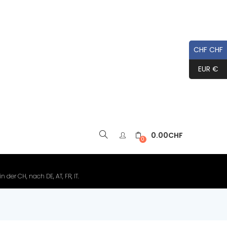
CHF CHF
EUR €
0.00
CHF
▼
0
der CH, nach DE, AT, FR, IT.