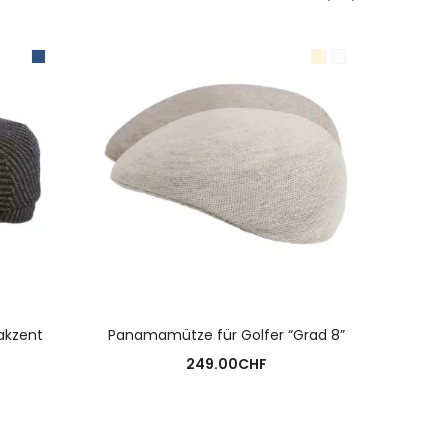
N
AUSFÜHRUNG WÄHLEN
akzent
Panamamütze für Golfer “Grad 8”
Golfe
249.00
CHF