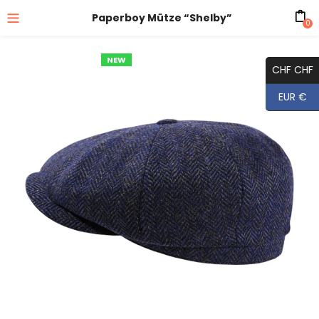
Paperboy Mütze “Shelby”
0
NEW
CHF CHF
EUR €