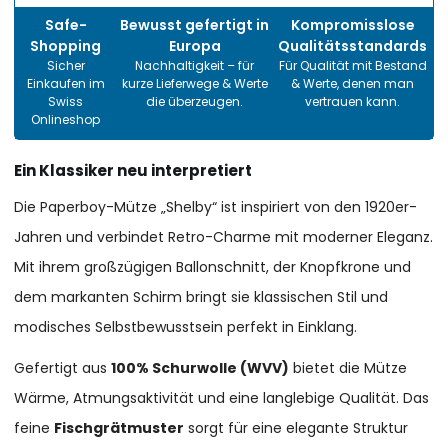
Safe-
Bewusst gefertigt in
Kompromisslose
Shopping
Europa
Qualitätsstandards
Sicher
Nachhaltigkeit – für
Für Qualität mit Bestand
Einkaufen im
kurze Lieferwege & Werte
& Werte, denen man
Swiss
die überzeugen.
vertrauen kann.
Onlineshop
Ein Klassiker neu interpretiert
Die Paperboy-Mütze „Shelby“ ist inspiriert von den 1920er-
Jahren und verbindet Retro-Charme mit moderner Eleganz.
Mit ihrem großzügigen Ballonschnitt, der Knopfkrone und
dem markanten Schirm bringt sie klassischen Stil und
modisches Selbstbewusstsein perfekt in Einklang.
Gefertigt aus
100% Schurwolle (WVV)
bietet die Mütze
Wärme, Atmungsaktivität und eine langlebige Qualität. Das
feine
Fischgrätmuster
sorgt für eine elegante Struktur