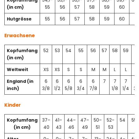
Kopfumfang
54,1–
55,1–
56,1–
57,1–
58,1–
59,1–
60,
(in cm)
55
56
57
58
59
60
61
Hutgrösse
55
56
57
58
59
60
61
Erwachsene
Kopfumfang
52
53
54
55
56
57
58
59
6
(in cm)
Weltweit
XS
XS
S
S
M
M
L
L
X
England (in
6
6
6
6
6
7
7
7
7
inch)
3/8
1/2
5/8
3/4
7/8
1/8
1/4
3/
Kinder
Kopfumfang
37–
41–
44–
47–
50–
52–
54
55
(in cm)
40
43
46
49
51
53