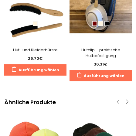
Hut- und Kleiderbürste
Hutclip – praktische
Hutbefestigung
26.70
€
36.31
€
Dieses
Ausführung wählen
D
Produkt
Ausführung wählen
P
weist
we
mehrere
m
Varianten
V
Ähnliche Produkte
auf.
au
Die
D
Optionen
O
können
k
auf
a