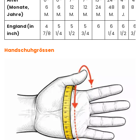
Alter
0–
0–
7–
7–
13–
24–
4–
4–
(Monate,
6
6
12
12
24
48
8
8 J.
Jahre)
M.
M.
M.
M.
M.
M.
J.
England (in
4
5
5
5
6
6
6
6
inch)
7/8
1/4
1/2
3/4
1/4
1/2
3/4
Handschuhgrössen