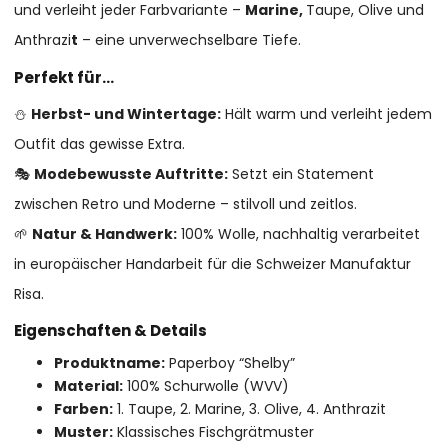
und verleiht jeder Farbvariante –
Marine,
Taupe, Olive und
Anthrazi
t
– eine unverwechselbare Tiefe.
Perfekt für…
⛄
Herbst- und Wintertage:
Hält warm und verleiht jedem
Outfit das gewisse Extra.
🎭
Modebewusste Auftritte:
Setzt ein Statement
zwischen Retro und Moderne – stilvoll und zeitlos.
🌱
Natur & Handwerk:
100% Wolle, nachhaltig verarbeitet
in europäischer Handarbeit für die Schweizer Manufaktur
Risa.
Eigenschaften & Details
Produktname:
Paperboy “Shelby”
Material:
100% Schurwolle (WVV)
Farben:
1. Taupe, 2. Marine, 3. Olive, 4. Anthrazit
Muster:
Klassisches Fischgrätmuster