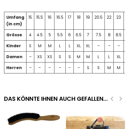
Umfang
15
15.5
16
16.5
17
18
19
20.5
22
23
2
(in cm)
Grösse
4
4.5
5
5.5
6
6.5
7
7.5
8
8.5
Kinder
S
M
M
L
L
XL
XL
–
–
–
Damen
–
XS
XS
S
S
M
M
L
L
XL
X
Herren
–
–
–
–
–
–
S
S
M
M
DAS KÖNNTE IHNEN AUCH GEFALLEN…