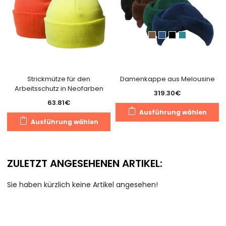
der
d
Produktseite
Pr
gewählt
g
werden
w
Strickmütze für den
Damenkappe aus Melousine
Arbeitsschutz in Neofarben
319.30
€
63.81
€
D
Ausführung wählen
Dieses
P
Ausführung wählen
Produkt
we
weist
m
mehrere
V
ZULETZT ANGESEHENEN ARTIKEL:
Varianten
au
auf.
D
Sie haben kürzlich keine Artikel angesehen!
Die
O
Optionen
k
können
a
auf
d