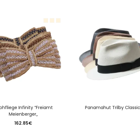
AUSFÜHRUNG WÄHLEN
WEITERLESEN
ohfliege Infinity “Freiamt
Panamahut Trilby Classic
Meienberger„
162.85
€