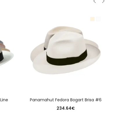
AUSFÜHRUNG WÄHLEN
Line
Panamahut Fedora Bogart Brisa #6
Bob 
234.64
€