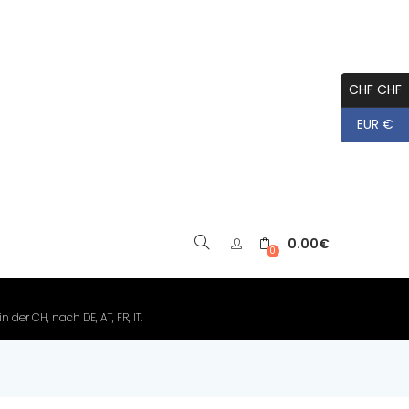
CHF CHF
EUR €
0.00
€
▼
0
der CH, nach DE, AT, FR, IT.