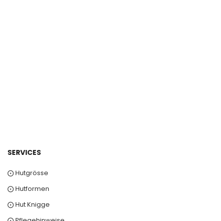
SERVICES
⨀ Hutgrösse
⨀ Hutformen
⨀ Hut Knigge
⨀ Pflegehinweise