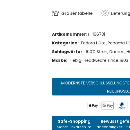
Größentabelle
Lieferun
Artikelnummer:
F-166731
Kategorien:
Fedora Hüte
,
Panama H
Schlagwörter:
100% Stroh
,
Damen
,
H
Marke:
Fiebig-Headweare since 1903
MODERNSTE VERSCHLÜSSELUNGSTE
REIBUNGSL
Safe-Shopping
Bewusst gefer
Sicher Einkaufen im
Nachhaltigkeit – fü