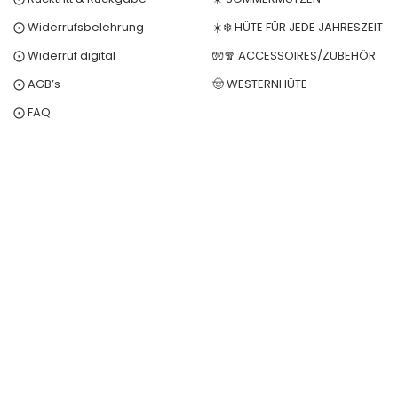
⨀ Widerrufsbelehrung
☀️❄️ HÜTE FÜR JEDE JAHRESZEIT
⨀ Widerruf digital
🧤🧣 ACCESSOIRES/ZUBEHÖR
⨀ AGB’s
🤠 WESTERNHÜTE
⨀ FAQ