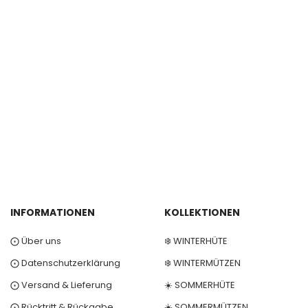
INFORMATIONEN
KOLLEKTIONEN
⨀ Über uns
❄️ WINTERHÜTE
⨀ Datenschutzerklärung
❄️ WINTERMÜTZEN
⨀ Versand & Lieferung
☀️ SOMMERHÜTE
⨀ Rücktritt & Rückgabe
☀️ SOMMERMÜTZEN