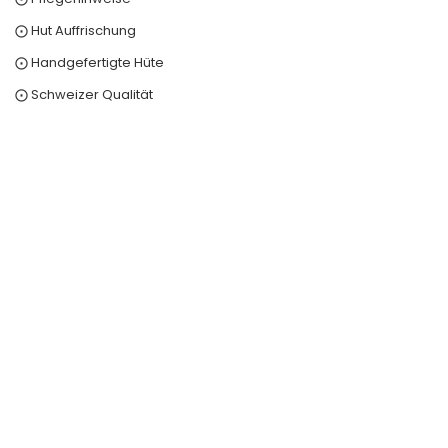
⨀ Hut Auffrischung
⨀ Handgefertigte Hüte
⨀ Schweizer Qualität
0