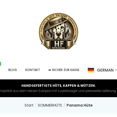
GERMAN
P
BLOG
KONTAKT
➡️ SICHER ZUR KASSE
HANDGEFERTIGTE HÜTE, KAPPEN & MÜTZEN.
nqalität aus dem Herzen Europas mit zuverlässiger und preiswerte Lieferung in 
Start
SOMMERHÜTE
Panama Hüte