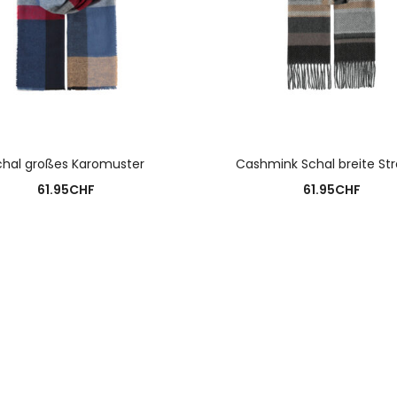
AUSFÜHRUNG WÄHLEN
chal großes Karomuster
Cashmink Schal breite Str
61.95
CHF
61.95
CHF