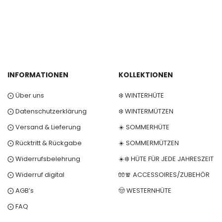
INFORMATIONEN
KOLLEKTIONEN
⨀ Über uns
❄️ WINTERHÜTE
⨀ Datenschutzerklärung
❄️ WINTERMÜTZEN
⨀ Versand & Lieferung
☀️ SOMMERHÜTE
⨀ Rücktritt & Rückgabe
☀️ SOMMERMÜTZEN
⨀ Widerrufsbelehrung
☀️❄️ HÜTE FÜR JEDE JAHRESZEIT
⨀ Widerruf digital
🧤🧣 ACCESSOIRES/ZUBEHÖR
⨀ AGB’s
🤠 WESTERNHÜTE
⨀ FAQ