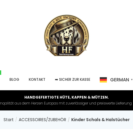
GERMAN
P
BLOG
KONTAKT
➡️ SICHER ZUR KASSE
HANDGEFERTIGTE HÜTE, KAPPEN & MÜTZEN.
nqalität aus dem Herzen Europas mit zuverlässiger und preiswerte Lieferung in 
Start
ACCESSOIRES/ZUBEHÖR
Kinder Schals & Halstücher