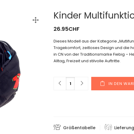
Kinder Multifunkti
26.95
CHF
Dieses Modell aus der Kategorie „Mutli
Tragekomfort, zeitloses Design und die h
in CN von der Traditionsmarke Fiebig – H
Alltag, Freizeit und stilvolle Auftritte.
Menge
IN DEN WA
Größentabelle
Lieferun