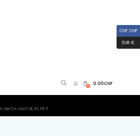
CHF CHF
EUR €
0.00
CHF
▼
0
der CH, nach DE, AT, FR, IT.