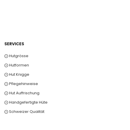
0
SERVICES
⨀ Hutgrösse
⨀ Hutformen
⨀ Hut Knigge
⨀ Pflegehinweise
⨀ Hut Auffrischung
⨀ Handgefertigte Hüte
⨀ Schweizer Qualität