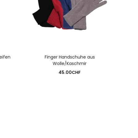
AUSFÜHRUNG WÄHLEN
eifen
Finger Handschuhe aus
Schal 
Wolle/Kaschmir
45.00
CHF