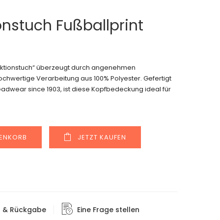
onstuch Fußballprint
funktionstuch“ überzeugt durch angenehmen
ochwertige Verarbeitung aus 100% Polyester. Gefertigt
eadwear since 1903, ist diese Kopfbedeckung ideal für
Alternative:
RENKORB
JETZT KAUFEN
g & Rückgabe
Eine Frage stellen