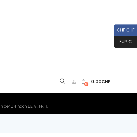
CHF CHF
EUR €
0.00
CHF
▼
0
der CH, nach DE, AT, FR, IT.