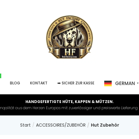
GERMAN
P
BLOG
KONTAKT
➡️ SICHER ZUR KASSE
HANDGEFERTIGTE HÜTE, KAPPEN & MÜTZEN.
nqalität aus dem Herzen Europas mit zuverlässiger und preiswerte Lieferung in 
Start
ACCESSOIRES/ZUBEHÖR
Hut Zubehör