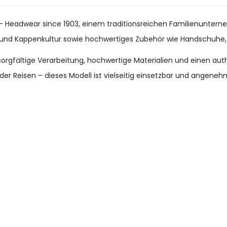
– Headwear since 1903, einem traditionsreichen Familienuntern
 und Kappenkultur sowie hochwertiges Zubehör wie Handschuhe,
rgfältige Verarbeitung, hochwertige Materialien und einen authe
oder Reisen – dieses Modell ist vielseitig einsetzbar und angeneh