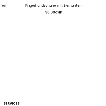
N
AUSFÜHRUNG WÄHLEN
ifen
Fingerhandschuhe mit Ziernähten
Hutkof
36.00
CHF
SERVICES