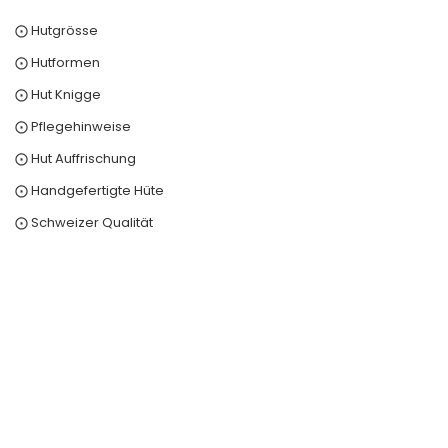
⨀ Hutgrösse
⨀ Hutformen
⨀ Hut Knigge
⨀ Pflegehinweise
⨀ Hut Auffrischung
⨀ Handgefertigte Hüte
⨀ Schweizer Qualität
0