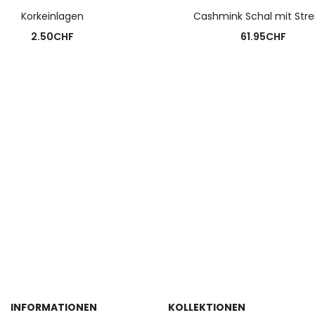
AUSFÜHRUNG WÄHLEN
AUSFÜHRUNG WÄHLE
Korkeinlagen
Cashmink Schal mit Stre
2.50
CHF
61.95
CHF
INFORMATIONEN
KOLLEKTIONEN