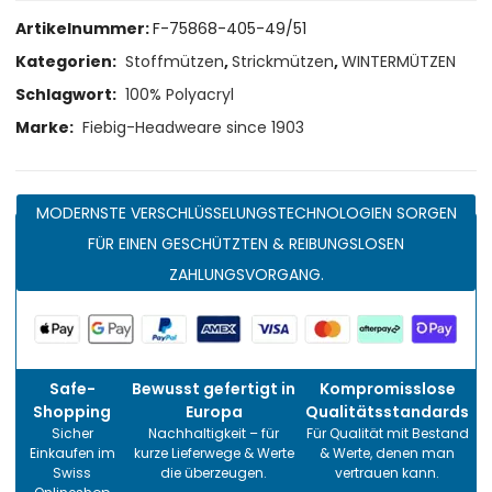
Artikelnummer:
F-75868-405-49/51
Kategorien:
Stoffmützen
,
Strickmützen
,
WINTERMÜTZEN
Schlagwort:
100% Polyacryl
Marke:
Fiebig-Headweare since 1903
MODERNSTE VERSCHLÜSSELUNGSTECHNOLOGIEN SORGEN
FÜR EINEN GESCHÜTZTEN & REIBUNGSLOSEN
ZAHLUNGSVORGANG.
Safe-
Bewusst gefertigt in
Kompromisslose
Shopping
Europa
Qualitätsstandards
Sicher
Nachhaltigkeit – für
Für Qualität mit Bestand
Einkaufen im
kurze Lieferwege & Werte
& Werte, denen man
Swiss
die überzeugen.
vertrauen kann.