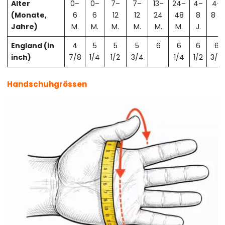
Alter
0–
0–
7–
7–
13–
24–
4–
4–
(Monate,
6
6
12
12
24
48
8
8 J.
Jahre)
M.
M.
M.
M.
M.
M.
J.
England (in
4
5
5
5
6
6
6
6
inch)
7/8
1/4
1/2
3/4
1/4
1/2
3/4
Handschuhgrössen