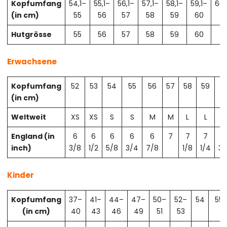
Kopfumfang
54,1–
55,1–
56,1–
57,1–
58,1–
59,1–
60,
(in cm)
55
56
57
58
59
60
61
Hutgrösse
55
56
57
58
59
60
61
Erwachsene
Kopfumfang
52
53
54
55
56
57
58
59
6
(in cm)
Weltweit
XS
XS
S
S
M
M
L
L
X
England (in
6
6
6
6
6
7
7
7
7
inch)
3/8
1/2
5/8
3/4
7/8
1/8
1/4
3/
Kinder
Kopfumfang
37–
41–
44–
47–
50–
52–
54
55
(in cm)
40
43
46
49
51
53