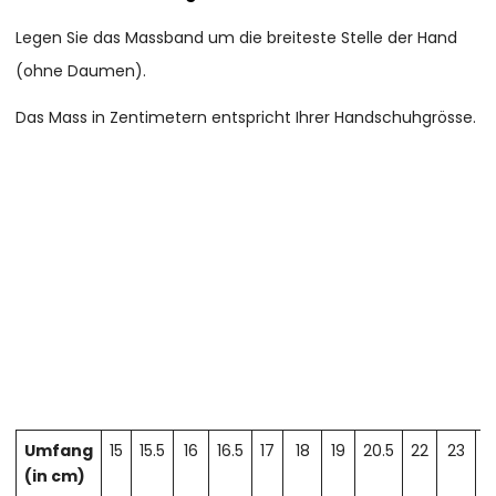
Legen Sie das Massband um die breiteste Stelle der Hand
(ohne Daumen).
Das Mass in Zentimetern entspricht Ihrer Handschuhgrösse.
Umfang
15
15.5
16
16.5
17
18
19
20.5
22
23
2
(in cm)