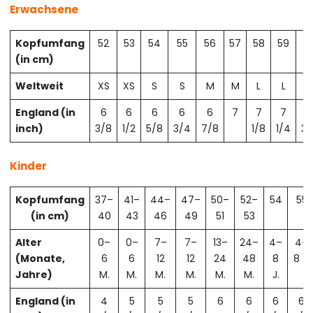
Erwachsene
Kopfumfang
52
53
54
55
56
57
58
59
6
(in cm)
Weltweit
XS
XS
S
S
M
M
L
L
X
England (in
6
6
6
6
6
7
7
7
7
inch)
3/8
1/2
5/8
3/4
7/8
1/8
1/4
3/
Kinder
Kopfumfang
37–
41–
44–
47–
50–
52–
54
55
(in cm)
40
43
46
49
51
53
Alter
0–
0–
7–
7–
13–
24–
4–
4–
(Monate,
6
6
12
12
24
48
8
8 J.
Jahre)
M.
M.
M.
M.
M.
M.
J.
England (in
4
5
5
5
6
6
6
6