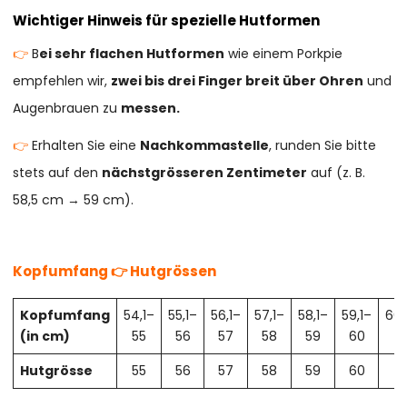
Wichtiger Hinweis für spezielle Hutformen
👉
B
ei sehr flachen Hutformen
wie einem Porkpie
empfehlen wir,
zwei bis drei Finger breit über Ohren
und
Augenbrauen zu
messen.
👉
Erhalten Sie eine
Nachkommastelle
, runden Sie bitte
stets auf den
nächstgrösseren Zentimeter
auf (z. B.
58,5 cm → 59 cm).
Kopfumfang 👉 Hutgrössen
Kopfumfang
54,1–
55,1–
56,1–
57,1–
58,1–
59,1–
60,
(in cm)
55
56
57
58
59
60
61
Hutgrösse
55
56
57
58
59
60
61