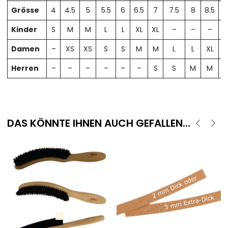
Grösse
4
4.5
5
5.5
6
6.5
7
7.5
8
8.5
Kinder
S
M
M
L
L
XL
XL
–
–
–
Damen
–
XS
XS
S
S
M
M
L
L
XL
X
Herren
–
–
–
–
–
–
S
S
M
M
DAS KÖNNTE IHNEN AUCH GEFALLEN…