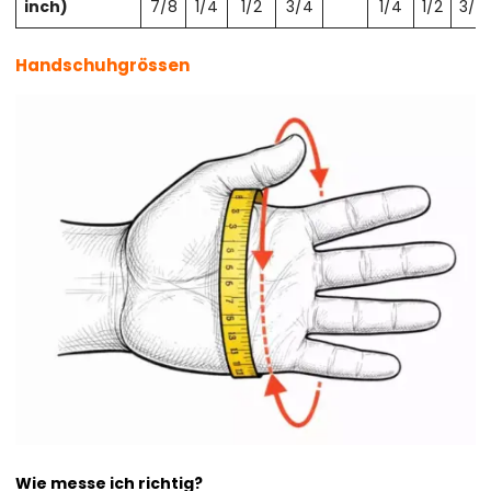
inch)
7/8
1/4
1/2
3/4
1/4
1/2
3/4
Handschuhgrössen
Wie messe ich richtig?