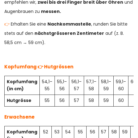
empfehlen wir,
zwei bis drei Finger breit über Ohren
und
Augenbrauen zu
messen.
👉
Erhalten Sie eine
Nachkommastelle
, runden Sie bitte
stets auf den
nächstgrösseren Zentimeter
auf (z. B.
58,5 cm → 59 cm).
Kopfumfang 👉 Hutgrössen
Kopfumfang
54,1–
55,1–
56,1–
57,1–
58,1–
59,1–
60,
(in cm)
55
56
57
58
59
60
61
Hutgrösse
55
56
57
58
59
60
61
Erwachsene
Kopfumfang
52
53
54
55
56
57
58
59
6