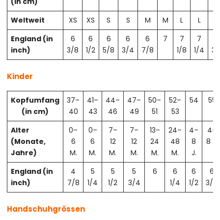
(in cm)
Weltweit
XS
XS
S
S
M
M
L
L
X
England (in
6
6
6
6
6
7
7
7
7
inch)
3/8
1/2
5/8
3/4
7/8
1/8
1/4
3/
Kinder
Kopfumfang
37–
41–
44–
47–
50–
52–
54
55
(in cm)
40
43
46
49
51
53
Alter
0–
0–
7–
7–
13–
24–
4–
4–
(Monate,
6
6
12
12
24
48
8
8 J.
Jahre)
M.
M.
M.
M.
M.
M.
J.
England (in
4
5
5
5
6
6
6
6
inch)
7/8
1/4
1/2
3/4
1/4
1/2
3/4
Handschuhgrössen