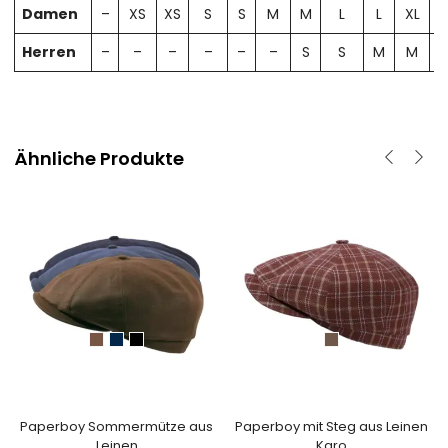
Damen
–
XS
XS
S
S
M
M
L
L
XL
X
Herren
–
–
–
–
–
–
S
S
M
M
Ähnliche Produkte
Paperboy Sommermütze aus
Paperboy mit Steg aus Leinen
Leinen
Karo