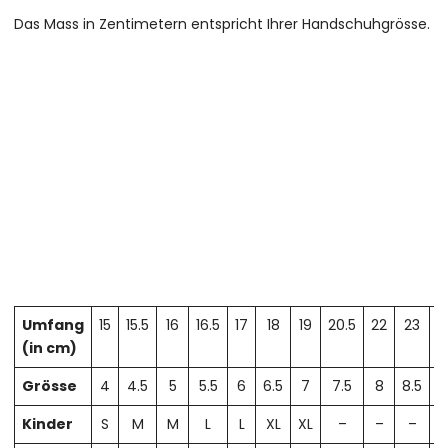
Das Mass in Zentimetern entspricht Ihrer Handschuhgrösse.
Umfang
15
15.5
16
16.5
17
18
19
20.5
22
23
2
(in cm)
Grösse
4
4.5
5
5.5
6
6.5
7
7.5
8
8.5
Kinder
S
M
M
L
L
XL
XL
–
–
–