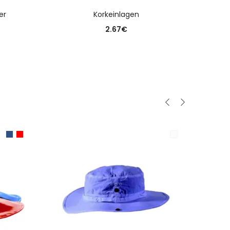
N
AUSFÜHRUNG WÄHLEN
er
Korkeinlagen
2.67
€