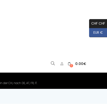
CHF CHF
EUR €
0.00
€
▼
0
der CH, nach DE, AT, FR, IT.