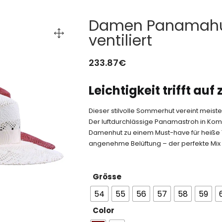
Damen Panamahut
ventiliert
233.87
€
Leichtigkeit trifft auf
Dieser stilvolle Sommerhut vereint meist
Der luftdurchlässige Panamastroh in Ko
Damenhut zu einem Must-have für heiße T
angenehme Belüftung – der perfekte Mix a
Grösse
54
55
56
57
58
59
Color