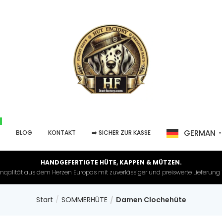
GERMAN
P
BLOG
KONTAKT
➡️ SICHER ZUR KASSE
HANDGEFERTIGTE HÜTE, KAPPEN & MÜTZEN.
nqalität aus dem Herzen Europas mit zuverlässiger und preiswerte Lieferung in 
Start
SOMMERHÜTE
Damen Clochehüte