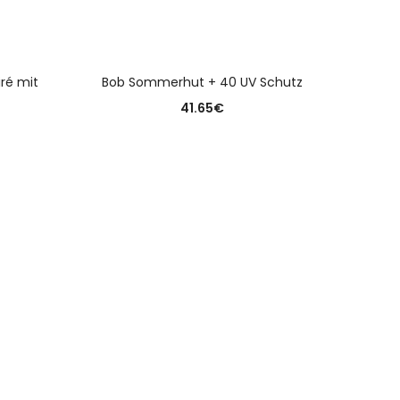
N
AUSFÜHRUNG WÄHLEN
ré mit
Bob Sommerhut + 40 UV Schutz
41.65
€