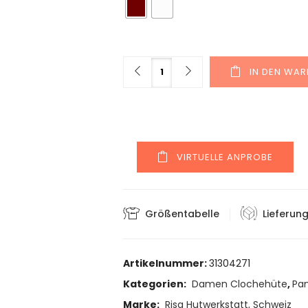
Menge
IN DEN WA
VIRTUELLE ANPROBE
Größentabelle
Lieferun
Artikelnummer:
31304271
Kategorien:
Damen Clochehüte
,
Pa
Marke:
Risa Hutwerkstatt, Schweiz