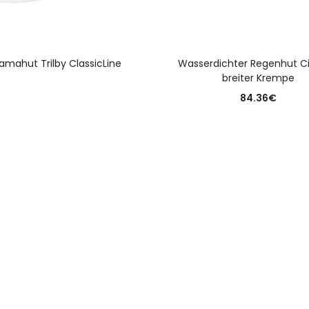
WEITERLESEN
AUSFÜHRUNG WÄHLE
amahut Trilby ClassicLine
Wasserdichter Regenhut Ci
breiter Krempe
84.36
€