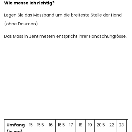
Wie messe ich richtig?
Legen Sie das Massband um die breiteste Stelle der Hand
(ohne Daumen).
Das Mass in Zentimetern entspricht Ihrer Handschuhgrösse.
Umfang
15
15.5
16
16.5
17
18
19
20.5
22
23
2
(in cm)