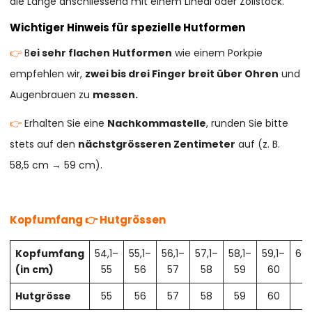
die Länge anschliessend mit einem Lineal oder Zollstock.
Wichtiger Hinweis für spezielle Hutformen
👉
B
ei sehr flachen Hutformen
wie einem Porkpie
empfehlen wir,
zwei bis drei Finger breit über Ohren
und
Augenbrauen zu
messen.
👉
Erhalten Sie eine
Nachkommastelle
, runden Sie bitte
stets auf den
nächstgrösseren Zentimeter
auf (z. B.
58,5 cm → 59 cm).
Kopfumfang 👉 Hutgrössen
Kopfumfang
54,1–
55,1–
56,1–
57,1–
58,1–
59,1–
60,
(in cm)
55
56
57
58
59
60
61
Hutgrösse
55
56
57
58
59
60
61