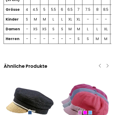
Grösse
4
4.5
5
5.5
6
6.5
7
7.5
8
8.5
Kinder
S
M
M
L
L
XL
XL
–
–
–
Damen
–
XS
XS
S
S
M
M
L
L
XL
X
Herren
–
–
–
–
–
–
S
S
M
M
Ähnliche Produkte