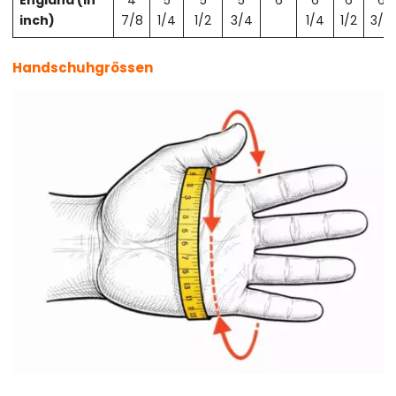
England (in
4
5
5
5
6
6
6
6
inch)
7/8
1/4
1/2
3/4
1/4
1/2
3/4
Handschuhgrössen