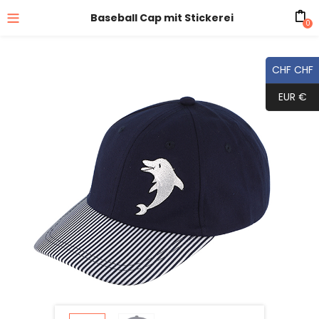
Baseball Cap mit Stickerei
0
CHF CHF
EUR €