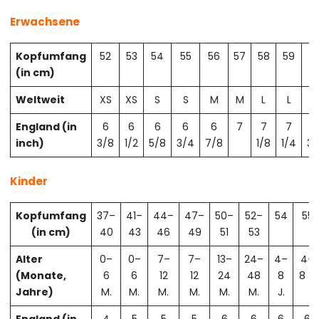
Erwachsene
Kopfumfang
52
53
54
55
56
57
58
59
6
(in cm)
Weltweit
XS
XS
S
S
M
M
L
L
X
England (in
6
6
6
6
6
7
7
7
7
inch)
3/8
1/2
5/8
3/4
7/8
1/8
1/4
3/
Kinder
Kopfumfang
37–
41–
44–
47–
50–
52–
54
55
(in cm)
40
43
46
49
51
53
Alter
0–
0–
7–
7–
13–
24–
4–
4–
(Monate,
6
6
12
12
24
48
8
8 J.
Jahre)
M.
M.
M.
M.
M.
M.
J.