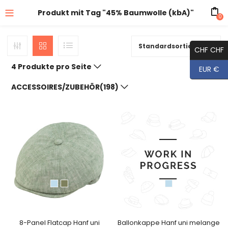
Produkt mit Tag "45% Baumwolle (kbA)"
0
Standardsortierung
CHF CHF
4 Produkte pro Seite
EUR €
ACCESSOIRES/ZUBEHÖR(198)
8-Panel Flatcap Hanf uni
Ballonkappe Hanf uni melange