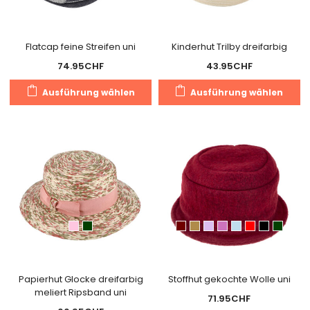
de
Produktseite
Pr
gewählt
g
Flatcap feine Streifen uni
Kinderhut Trilby dreifarbig
werden
w
74.95
CHF
43.95
CHF
Dieses
Di
Ausführung wählen
Ausführung wählen
Produkt
Pr
weist
we
mehrere
m
Varianten
Va
auf.
au
Die
Di
Optionen
O
können
k
auf
a
der
de
Produktseite
Pr
gewählt
g
Papierhut Glocke dreifarbig
Stoffhut gekochte Wolle uni
meliert Ripsband uni
werden
w
71.95
CHF