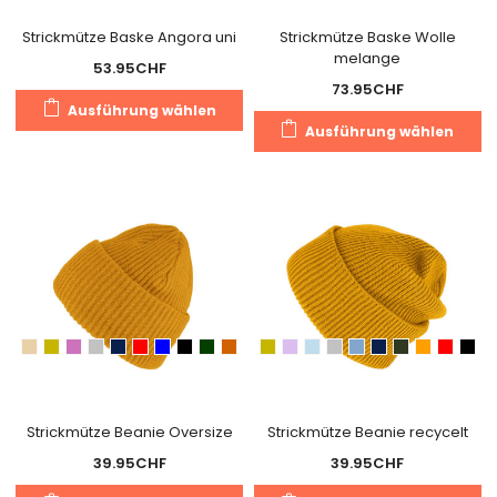
Produktseite
g
gewählt
Strickmütze Baske Angora uni
Strickmütze Baske Wolle
w
melange
werden
53.95
CHF
73.95
CHF
Dieses
Ausführung wählen
Di
Produkt
Ausführung wählen
Pr
weist
we
mehrere
m
Varianten
Va
auf.
au
Die
Di
Optionen
O
können
k
auf
a
der
de
Produktseite
Pr
gewählt
g
Strickmütze Beanie Oversize
Strickmütze Beanie recycelt
werden
w
39.95
CHF
39.95
CHF
Dieses
Di