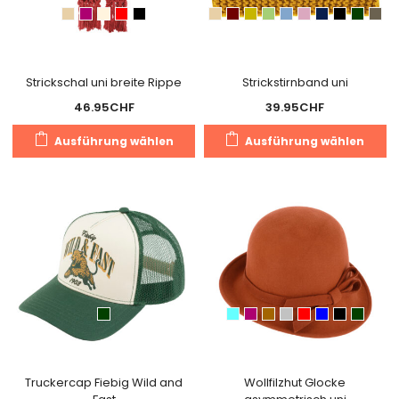
a
auf
de
der
Pr
Produktseite
g
gewählt
Strickschal uni breite Rippe
Strickstirnband uni
w
werden
46.95
CHF
39.95
CHF
Dieses
Di
Ausführung wählen
Ausführung wählen
Produkt
Pr
weist
we
mehrere
m
Varianten
Va
auf.
au
Die
Di
Optionen
O
können
k
auf
a
der
de
Produktseite
Pr
gewählt
g
Truckercap Fiebig Wild and
Wollfilzhut Glocke