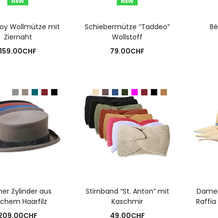
NEW
NEW
USFÜHRUNG WÄHLEN
AUSFÜHRUNG WÄHLEN
A
oy Wollmütze mit
Schiebermütze “Taddeo”
Bé
Ziernaht
Wollstoff
159.00
CHF
79.00
CHF
USFÜHRUNG WÄHLEN
AUSFÜHRUNG WÄHLEN
A
her Zylinder aus
Stirnband “St. Anton” mit
Damen
chem Haarfilz
Kaschmir
Raffia
209.00
CHF
49.00
CHF