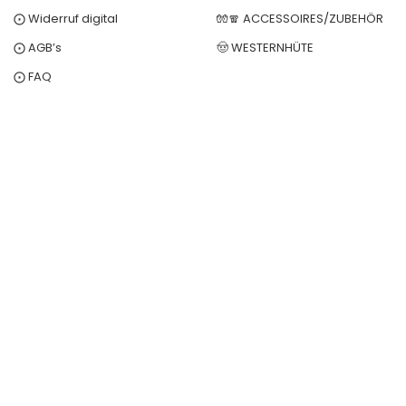
⨀ Widerruf digital
🧤🧣 ACCESSOIRES/ZUBEHÖR
⨀ AGB’s
🤠 WESTERNHÜTE
⨀ FAQ