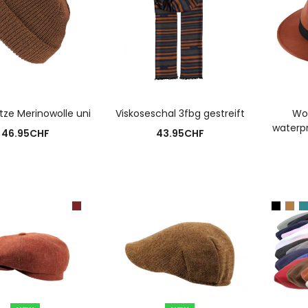
USFÜHRUNG WÄHLEN
AUSFÜHRUNG WÄHLEN
A
ze Merinowolle uni
Viskoseschal 3fbg gestreift
Wol
waterp
46.95
CHF
43.95
CHF