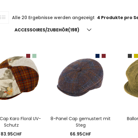
Alle 20 Ergebnisse werden angezeigt
4 Produkte pro S
ACCESSOIRES/ZUBEHÖR(198)
USFÜHRUNG WÄHLEN
AUSFÜHRUNG WÄHLEN
A
Cap Karo Floral UV-
8-Panel Cap gemustert mit
Ball
Schutz
Steg
83.95
CHF
66.95
CHF