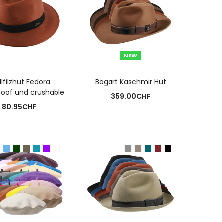
NEW
USFÜHRUNG WÄHLEN
AUSFÜHRUNG WÄHLEN
lfilzhut Fedora
Bogart Kaschmir Hut
roof und crushable
359.00
CHF
80.95
CHF