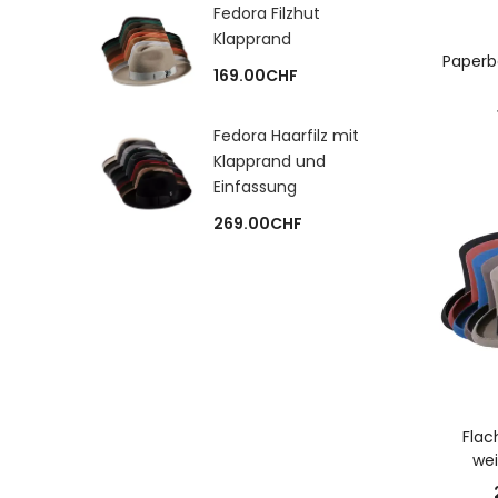
Fedora Filzhut
Klapprand
A
Paperb
169.00
CHF
Fedora Haarfilz mit
Klapprand und
Einfassung
269.00
CHF
A
Flac
wei