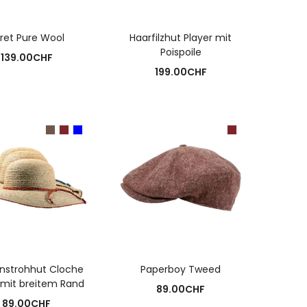
USFÜHRUNG WÄHLEN
AUSFÜHRUNG WÄHLEN
ret Pure Wool
Haarfilzhut Player mit
Poispoile
139.00
CHF
199.00
CHF
USFÜHRUNG WÄHLEN
AUSFÜHRUNG WÄHLEN
strohhut Cloche
Paperboy Tweed
 mit breitem Rand
89.00
CHF
89.00
CHF