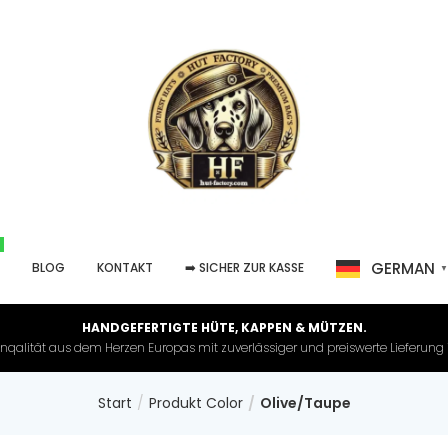
GERMAN
P
BLOG
KONTAKT
➡️ SICHER ZUR KASSE
HANDGEFERTIGTE HÜTE, KAPPEN & MÜTZEN.
nqalität aus dem Herzen Europas mit zuverlässiger und preiswerte Lieferung in 
Start
Produkt Color
Olive/Taupe