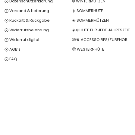
⨀ Datenschutzerklärung
❄️ WINTERMÜTZEN
⨀ Versand & Lieferung
☀️ SOMMERHÜTE
⨀ Rücktritt & Rückgabe
☀️ SOMMERMÜTZEN
⨀ Widerrufsbelehrung
☀️❄️ HÜTE FÜR JEDE JAHRESZEIT
⨀ Widerruf digital
🧤🧣 ACCESSOIRES/ZUBEHÖR
⨀ AGB’s
🤠 WESTERNHÜTE
⨀ FAQ