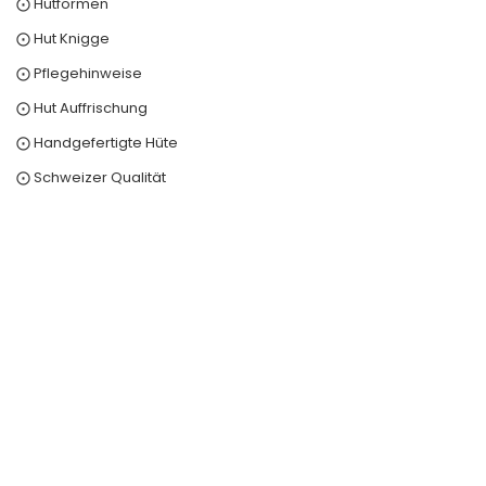
⨀ Hutformen
⨀ Hut Knigge
⨀ Pflegehinweise
⨀ Hut Auffrischung
⨀ Handgefertigte Hüte
⨀ Schweizer Qualität
0