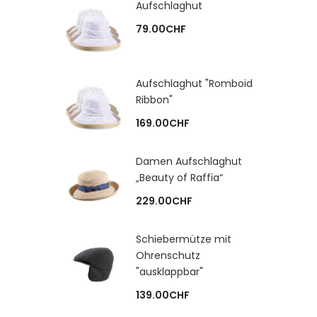
Aufschlaghut
79.00
CHF
Aufschlaghut "Romboid
Ribbon"
169.00
CHF
Damen Aufschlaghut
„Beauty of Raffia“
229.00
CHF
Schiebermütze mit
Ohrenschutz
"ausklappbar"
139.00
CHF