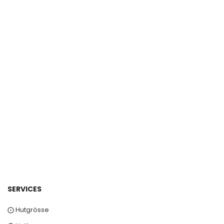
SERVICES
⨀ Hutgrösse