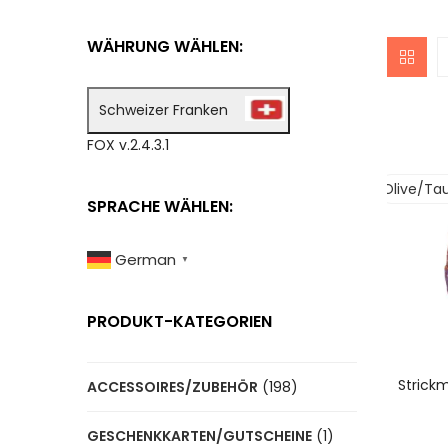
WÄHRUNG WÄHLEN:
Schweizer Franken
FOX v.2.4.3.1
ürkis
Beige/Vanille
Ciel/Camel
M`braun/Violett
Olive/Ta
SPRACHE WÄHLEN:
German
▼
PRODUKT-KATEGORIEN
A
Strickm
ACCESSOIRES/ZUBEHÖR
(198)
GESCHENKKARTEN/GUTSCHEINE
(1)