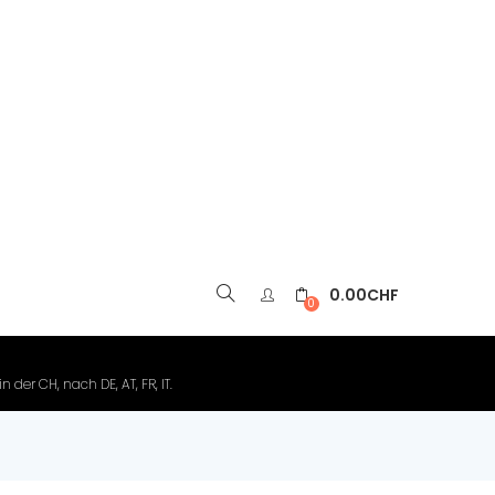
0.00
CHF
▼
0
der CH, nach DE, AT, FR, IT.