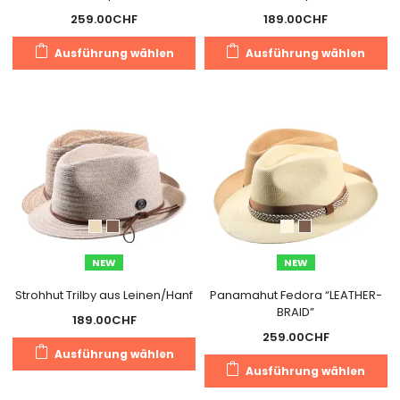
259.00
CHF
189.00
CHF
Dieses
Di
Ausführung wählen
Ausführung wählen
Produkt
Pr
weist
we
mehrere
m
Varianten
Va
auf.
au
Die
Di
Optionen
O
können
k
auf
a
der
de
NEW
NEW
Produktseite
Pr
gewählt
g
Strohhut Trilby aus Leinen/Hanf
Panamahut Fedora “LEATHER-
BRAID”
werden
w
189.00
CHF
259.00
CHF
Dieses
Ausführung wählen
Di
Produkt
Ausführung wählen
Pr
weist