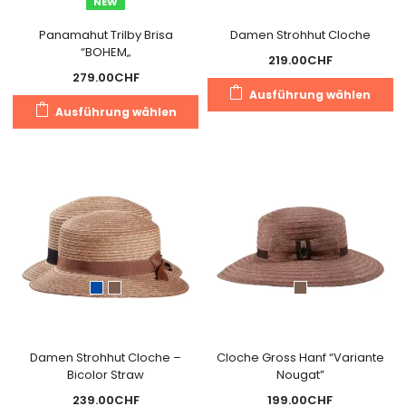
NEW
Produktseite
Pr
gewählt
g
Panamahut Trilby Brisa
Damen Strohhut Cloche
“BOHEM„
werden
w
219.00
CHF
279.00
CHF
Di
Ausführung wählen
Dieses
Pr
Ausführung wählen
Produkt
we
weist
m
mehrere
Va
Varianten
au
auf.
Di
Die
O
Optionen
k
können
a
auf
de
der
Pr
Produktseite
g
gewählt
Damen Strohhut Cloche –
Cloche Gross Hanf “Variante
w
Bicolor Straw
Nougat”
werden
239.00
CHF
199.00
CHF