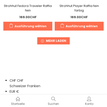
gewählt
g
Strohhut Fedora Traveler Raffia
Strohhut Player Raffia fein
fein
farbig
werden
w
169.00
CHF
169.00
CHF
Dieses
Di
Ausführung wählen
Ausführung wählen
Produkt
Pr
weist
we
mehrere
m
MEHR LADEN
Varianten
Va
auf.
au
Die
Di
Optionen
O
können
k
auf
a
der
de
CHF CHF
Produktseite
Pr
Schweizer Franken
gewählt
g
EUR €
werden
w
Euro
Startseite
Suchen
Konto
Cookie Consent mit Real Cookie Banner