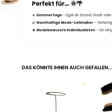
Perfekt für…
🌞🌴
☀️
Sommertage
– Egal ob Strand, Stadt oder 
🌿
Nachhaltige Mode-Liebhaber
– Gefertig
🎩
Modebewusste Individualisten
– Ein Hin
DAS KÖNNTE IHNEN AUCH GEFALLEN…