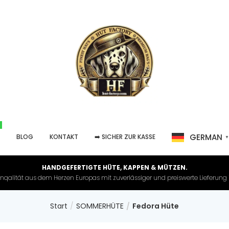
GERMAN
P
BLOG
KONTAKT
➡️ SICHER ZUR KASSE
HANDGEFERTIGTE HÜTE, KAPPEN & MÜTZEN.
nqalität aus dem Herzen Europas mit zuverlässiger und preiswerte Lieferung in 
Start
SOMMERHÜTE
Fedora Hüte