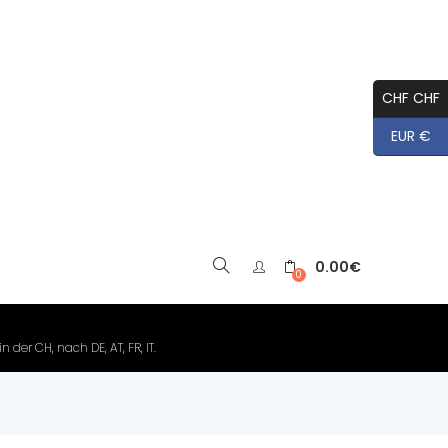
CHF CHF
EUR €
0.00
€
▼
0
der CH, nach DE, AT, FR, IT.