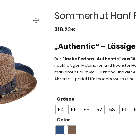
Sommerhut Hanf F
318.23
€
„Authentic“ – Lässig
Der
Flache Fedora „Authentic“ aus 10
nachhaltigen Materialien und höchster H
markanten Baumwoll-Hutband und der einzi
Akzente – perfekt für modebewusste Indiv
Grösse
54
55
56
57
58
59
Color