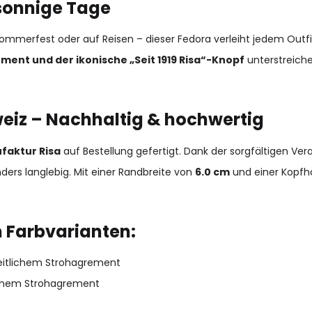
r sonnige Tage
ommerfest oder auf Reisen – dieser Fedora verleiht jedem Outf
nt und der ikonische „Seit 1919 Risa“-Knopf
unterstreiche
weiz – Nachhaltig & hochwertig
faktur Risa
auf Bestellung gefertigt. Dank der sorgfältigen Vera
ers langlebig. Mit einer Randbreite von
6.0 cm
und einer Kopf
en Farbvarianten:
itlichem Strohagrement
ichem Strohagrement