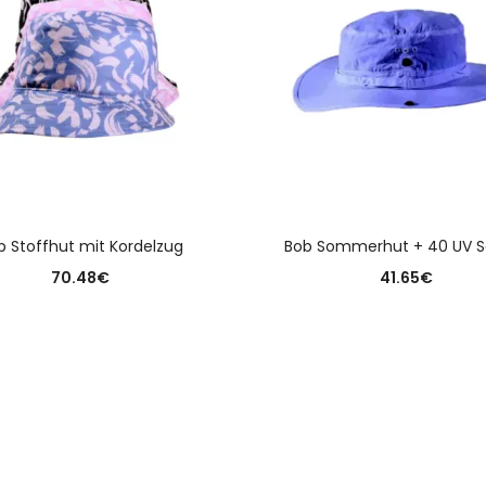
AUSFÜHRUNG WÄHLEN
AUSFÜHRUNG WÄHLE
b Stoffhut mit Kordelzug
Bob Sommerhut + 40 UV S
70.48
€
41.65
€