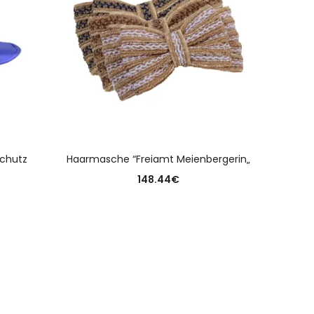
N
AUSFÜHRUNG WÄHLEN
chutz
Haarmasche “Freiamt Meienbergerin„
Dame
148.44
€