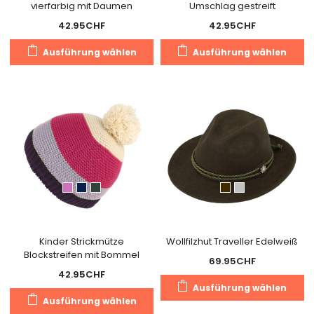
vierfarbig mit Daumen
Umschlag gestreift
42.95
CHF
42.95
CHF
Dieses
Di
Ausführung wählen
Ausführung wählen
Produkt
Pr
weist
we
mehrere
m
Varianten
Va
auf.
au
Die
Di
Optionen
O
können
k
auf
a
der
de
Produktseite
Pr
gewählt
g
Kinder Strickmütze
Wollfilzhut Traveller Edelweiß
Blockstreifen mit Bommel
werden
w
69.95
CHF
42.95
CHF
Di
Ausführung wählen
Dieses
Pr
Ausführung wählen
Produkt